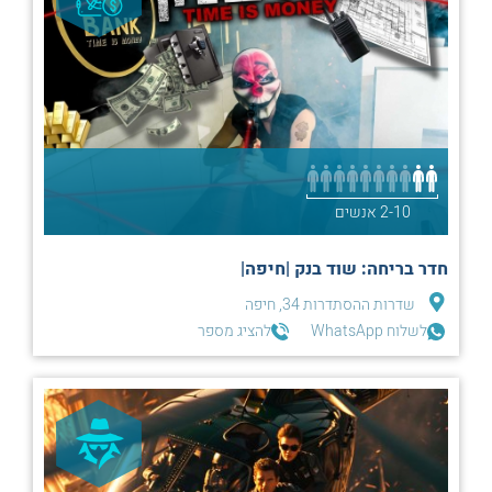
2-10 אנשים
חדר בריחה: שוד בנק |חיפה|
שדרות ההסתדרות 34, חיפה
לשלוח WhatsApp
להציג מספר