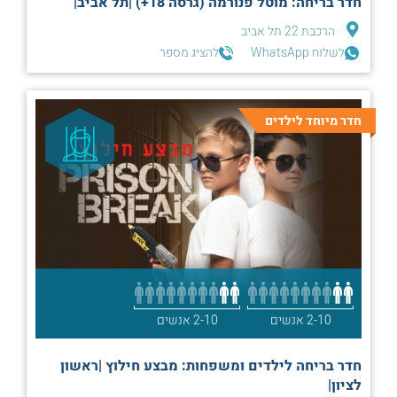
חדר בריחה: מוטל פנורמה (גרסה 18+) |תל אביב|
הרכבת 22 תל אביב
לשלוח WhatsApp
להציג מספר
חדר מיוחד לילדים
2-10 אנשים
2-10 אנשים
חדר בריחה לילדים ומשפחות: מבצע חילוץ |ראשון
לציון|