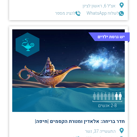
אצ״ל 6, ראשון לציון
לשלוח WhatsApp
להציג מספר
יש גרסת ילדים
2-8 אנשים
חדר בריחה: אלאדין ומנורת הקסמים |חיפה|
התעשייה 37, נשר