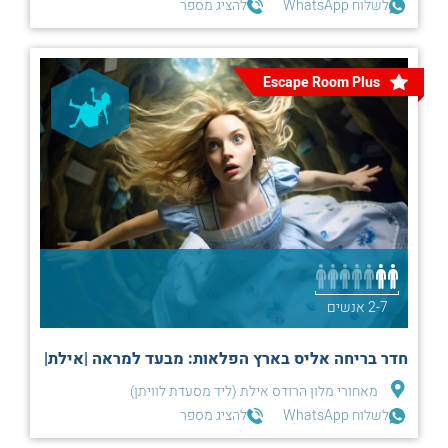
לשלוח WhatsApp
להציג מספר
Escape Room Plus
2-7 אנשים
חדר בריחה אליס בארץ הפלאות: מבעד למראה |אילת|
מאחורי מלון הרודס אילת (ליד מסעדת לוויתן)
לשלוח WhatsApp
להציג מספר