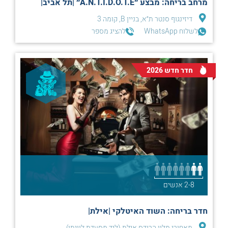
מרחב בריחה: מבצע ״A.N.T.I.D.O.T.E״ |תל אביב|
דיזינגוף סנטר ת״א, בניין B, קומה 3
לשלוח WhatsApp
להציג מספר
חדר חדש 2026
2-8 אנשים
חדר בריחה: השוד האיטלקי |אילת|
מאחורי מלון הרודס אילת (ליד מסעדת לוויתן)