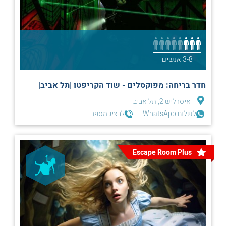
3-8 אנשים
חדר בריחה: מפוקסלים - שוד הקריפטו |תל אביב|
איסרליש 2, תל אביב
לשלוח WhatsApp
להציג מספר
Escape Room Plus