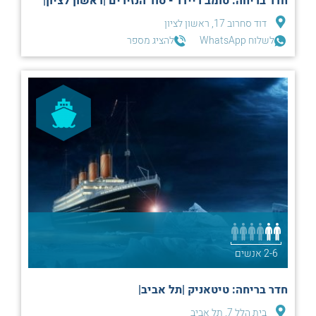
חדר בריחה: טומב ריידר - סוד הנזירים |ראשון לציון|
דוד סחרוב 17, ראשון לציון
לשלוח WhatsApp
להציג מספר
2-6 אנשים
חדר בריחה: טיטאניק |תל אביב|
בית הלל 7, תל אביב