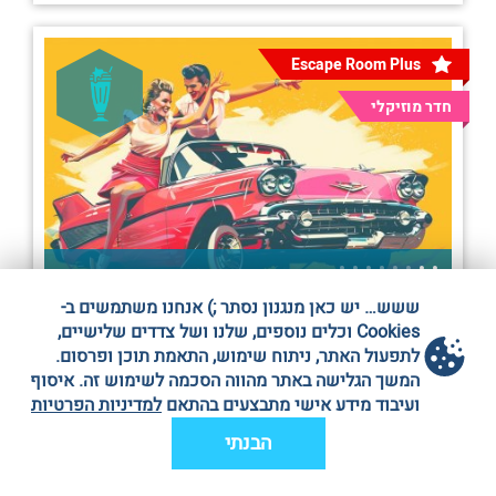
Escape Room Plus
חדר מוזיקלי
ששש… יש כאן מנגנון נסתר ;) אנחנו משתמשים ב-
2-8 אנשים
Cookies וכלים נוספים, שלנו ושל צדדים שלישיים,
לתפעול האתר, ניתוח שימוש, התאמת תוכן ופרסום.
חדר בריחה: גריז |תל אביב|
המשך הגלישה באתר מהווה הסכמה לשימוש זה. איסוף
ועיבוד מידע אישי מתבצעים בהתאם
למדיניות הפרטיות
הנצי״ב 41 תל אביב
לשלוח WhatsApp
להציג מספר
הבנתי