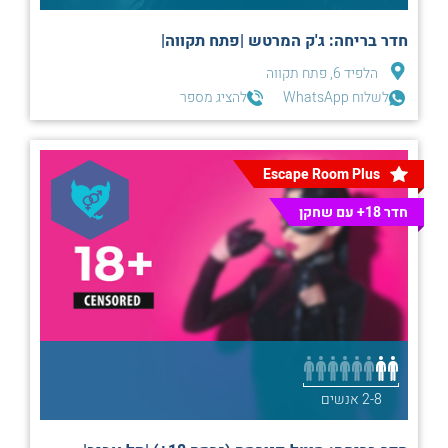
חדר בריחה: ג'ק המרטש |פתח תקווה|
הלפיד 6, פתח תקווה
לשלוח WhatsApp
להציג מספר
Escape Room Plus
חדר 18+ עם שחקן
2-8 אנשים