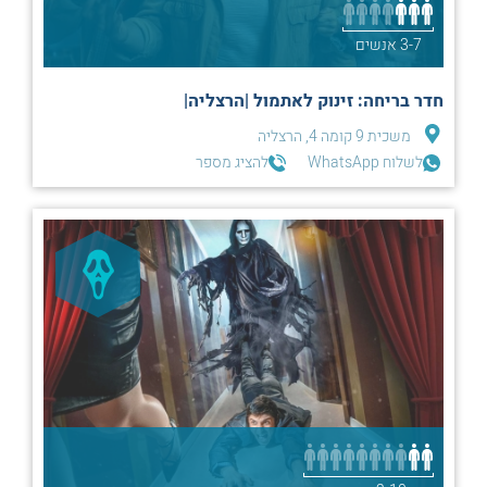
3-7 אנשים
חדר בריחה: זינוק לאתמול |הרצליה|
משכית 9 קומה 4, הרצליה
לשלוח WhatsApp
להציג מספר