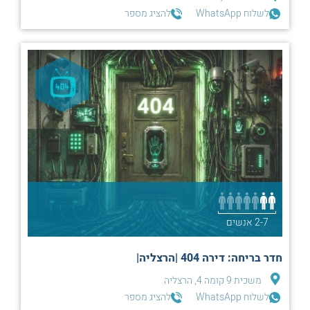
לשלוח WhatsApp
להציג מספר
2-7 אנשים
חדר בריחה: דירה 404 |הרצליה|
משכית 9 קומה 4, הרצליה
לשלוח WhatsApp
להציג מספר