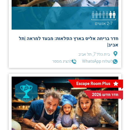
2-7 אנשים
חדר בריחה אליס בארץ הפלאות: מבעד למראה |תל
אביב|
בית הלל 7, תל אביב
לשלוח WhatsApp
להציג מספר
Escape Room Plus
חדר חדש 2026