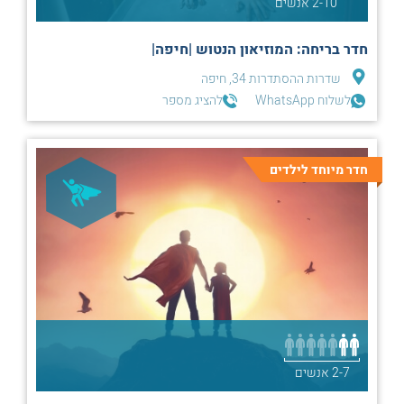
2-10 אנשים
חדר בריחה: המוזיאון הנטוש |חיפה|
שדרות ההסתדרות 34, חיפה
לשלוח WhatsApp
להציג מספר
חדר מיוחד לילדים
2-7 אנשים