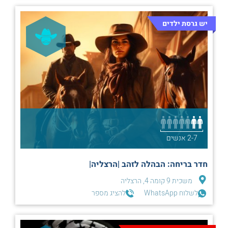
יש גרסת ילדים
2-7 אנשים
חדר בריחה: הבהלה לזהב |הרצליה|
משכית 9 קומה 4, הרצליה
לשלוח WhatsApp
להציג מספר