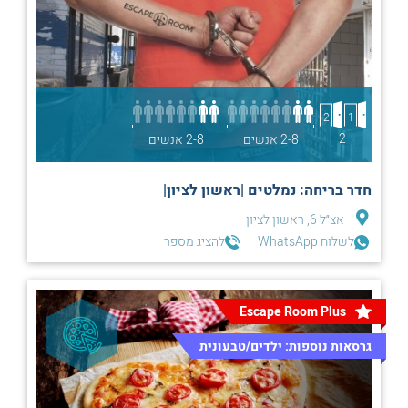
2
1
2
2-8 אנשים
2-8 אנשים
חדר בריחה: נמלטים |ראשון לציון|
אצ״ל 6, ראשון לציון
לשלוח WhatsApp
להציג מספר
Escape Room Plus
גרסאות נוספות: ילדים/טבעונית