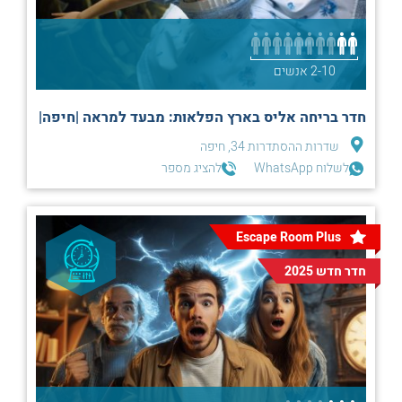
2-10 אנשים
חדר בריחה אליס בארץ הפלאות: מבעד למראה |חיפה|
שדרות ההסתדרות 34, חיפה
לשלוח WhatsApp
להציג מספר
Escape Room Plus
חדר חדש 2025