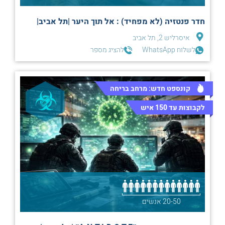
חדר פנטזיה (לא מפחיד) : אל תוך היער |תל אביב|
איסרליש 2, תל אביב
לשלוח WhatsApp
להציג מספר
קונספט חדש: מרחב בריחה
לקבוצות עד 150 איש
20-50 אנשים