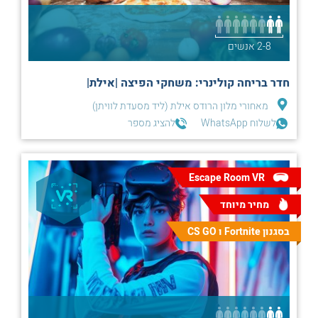
2-8 אנשים
חדר בריחה קולינרי: משחקי הפיצה |אילת|
מאחורי מלון הרודס אילת (ליד מסעדת לוויתן)
לשלוח WhatsApp
להציג מספר
Escape Room VR
מחיר מיוחד
בסגנון Fortnite ו CS GO