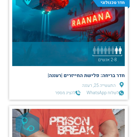
חדר טכנולוגי
2-8 אנשים
חדר בריחה: פלישת החייזרים |רעננה|
התעשייה 25, רעננה
לשלוח WhatsApp
להציג מספר