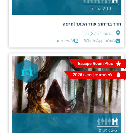
2-10 אנשים
חדר בריחה: שוד הכתר |חיפה|
התעשייה 37, נשר
לשלוח WhatsApp
להציג מספר
Escape Room Plus
לא מפחיד | חדש 2026
2-6 אנשים