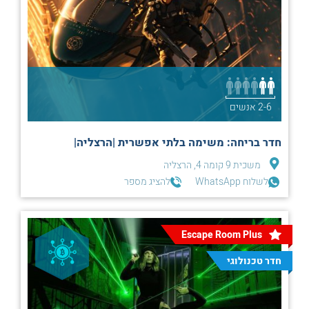
2-6 אנשים
חדר בריחה: משימה בלתי אפשרית |הרצליה|
משכית 9 קומה 4, הרצליה
לשלוח WhatsApp
להציג מספר
Escape Room Plus
חדר טכנולוגי