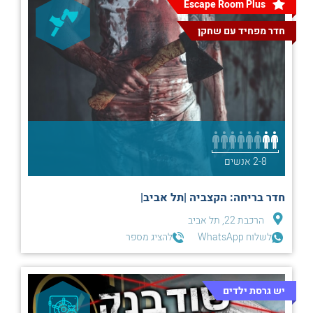
Escape Room Plus
חדר מפחיד עם שחקן
2-8 אנשים
חדר בריחה: הקצביה |תל אביב|
הרכבת 22, תל אביב
לשלוח WhatsApp
להציג מספר
יש גרסת ילדים