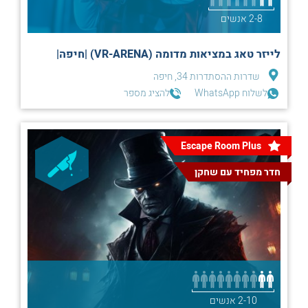
2-8 אנשים
לייזר טאג במציאות מדומה (VR-ARENA) |חיפה|
שדרות ההסתדרות 34, חיפה
לשלוח WhatsApp
להציג מספר
Escape Room Plus
חדר מפחיד עם שחקן
2-10 אנשים