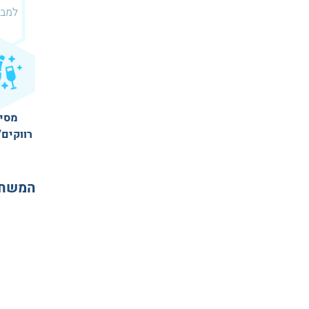
למבוגרי
מסי
רווקים/
המשחק 