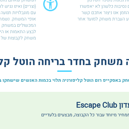
ת נכונות מספר הטלפון
המשחק שאתם מזמיני
נסיבות כלשהן לא יאפשרו
(וצרים) ואינו נגיש ל
זמן אנו ניצור אתכם קשר
עם מוגבלויות תנועה 
יע העברת משחק למועד אחר
אופי המשחק. נשמח 
המכשולים במשחק ול
לבצע התאמות או הי
משחק לקבוצות של א
 משחק בחדר בריחה הוטל קלי
ק באסקייפ רום הוטל קליפורניה תלוי בכמות האנשים שישחקו ב
Escape
ממחיר מיוחד עבור כל הקבוצה, מבצעים בלעדיים