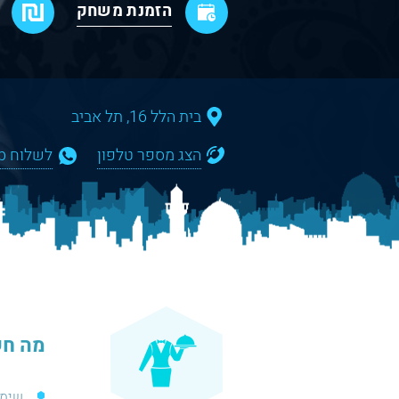
הזמנת משחק
בית הלל 16, תל אביב
הצג מספר טלפון
לשלוח WhatsApp
מה חש
שימו