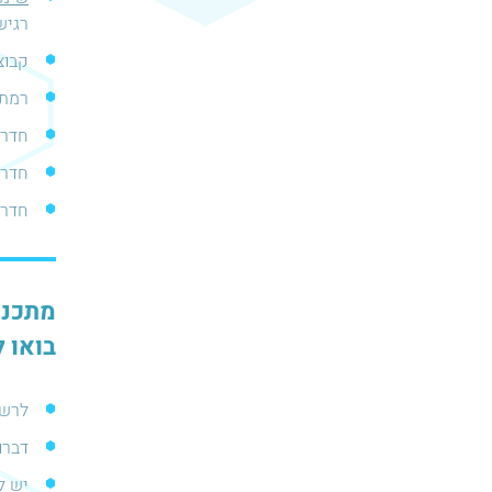
רגיש
קבוצות של 2-8 א
רמת 
חדר 
חדר 
חדר 
מתכנני
בואו ל
לרשו
דברו
יש ל