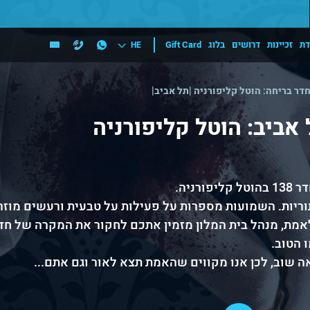
דת
זכיינות
דרושים
בלוג
Gift Card
HE
דר בריחה: הוטל קליפורניה |תל אביב|
אביב: הוטל קליפורניה
ניה.
ריות. השמועות מספרות על פעילות על טבעית ורעשים מוזרי
 הטוב.
ה שוב, לכן אנו מקווים שהאמת תצא לאור וגם אתם...