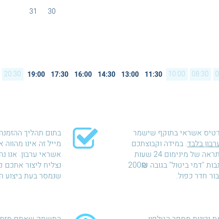
31
30
20:30
10:00
08:30
0
19:00
17:30
16:00
14:30
13:00
11:30
רטיס אשראי בתוקף שישמר
בתום תהליך ההזמנה 
רבון בלבד
. במידה וקבוצתכם
מייל זה אינו מהווה
לא תתייצב למשחק ללא התראה של מינימום 24 שעות
אשראי ערבון. אנו נ
לפני מועד המשחק נאלץ לגבות "דמי ביטול" בגובה 200₪
נצליח ליצור אתכם 
שנמסר בעת ביצוע ה