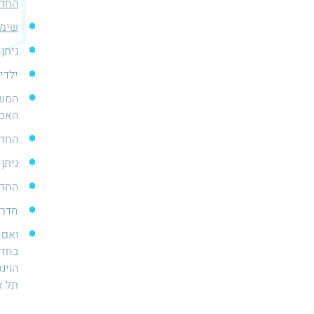
החדר
שימו
ניתן 
ילדים מתח
המשח
האפק
החדר
ניתן לבקש גרסה
החדר
חדר 
ואם 
הוינ
תל א