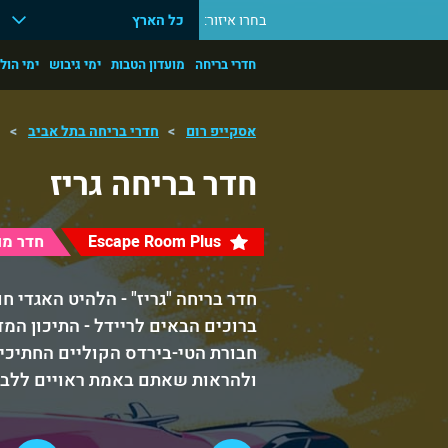
בחרו איזור:
כל הארץ
חדרי בריחה
מועדון הטבות
ימי גיבוש
ימי הול
אסקייפ רום
חדרי בריחה בתל אביב
ח
חדר בריחה גריז
Escape Room Plus
חדר מו
חדר בריחה "גריז" - הלהיט האגדי ח
חבורת הטי-בירדס הקוליים החתיכים
ולהראות שאתם באמת ראויים ללבוש 