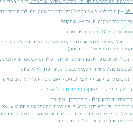
 בגרסתו הקודמת בחולון - לא תוכלו לשחק בו שוב בת״א
כי רוב החידות י
 לב:
אין חובה לראות את הסרט "גריז" לפני המשחק. ניתן להנות בחדר ג
לשחק בחדר בקבוצות של 2-8 שחקנים
ת לגיל 13 חייבים בליווי מבוגר
ק כולל קטעים עם הבהובים ואפקטים של אור וסאונד ועלול להיות
בעיי
טים בתאום מראש לפני המשחק)
 מכיל נשנושים כחלק מהמשחק. יש להודיע לנו מראש אם יש אלרגיה 
 Vegan Friendly טבעונית/כשר פרווה/ללא גלוטן
 מותאם לדוברי עברית ואנגלית. (יש לתאם גרסה אנגלית מראש בטלפון)
בריחה "גריז" קיים בסניף
אסקייפ רום תל אביב
בלבד
קראתם עד לכאן קבלו את הדובדבן שבקצפת:
בחדר הבריחה של
טג' שלכם בלי לשלם אגורה על חניה! אז תכינו את הג'קטים מעור, תתניעו א
ביב עם חניה לרכב אחד על חשבון הבית!