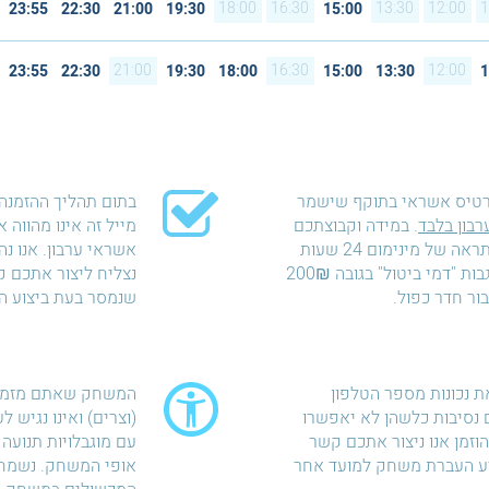
18:00
16:30
13:30
12:00
1
23:55
22:30
21:00
19:30
15:00
21:00
16:30
12:00
23:55
22:30
19:30
18:00
15:00
13:30
1
רטיס אשראי בתוקף שישמר
בתום תהליך ההזמנה 
רבון בלבד
. במידה וקבוצתכם
מייל זה אינו מהווה
לא תתייצב למשחק ללא התראה של מינימום 24 שעות
אשראי ערבון. אנו נ
לפני מועד המשחק נאלץ לגבות "דמי ביטול" בגובה 200₪
נצליח ליצור אתכם 
שנמסר בעת ביצוע ה
ת נכונות מספר הטלפון
המשחק שאתם מזמיני
נסיבות כלשהן לא יאפשרו
(וצרים) ואינו נגיש ל
זמן אנו ניצור אתכם קשר
עם מוגבלויות תנועה 
יע העברת משחק למועד אחר
אופי המשחק. נשמח 