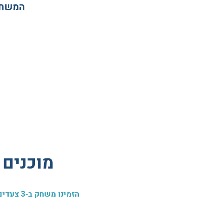
המשחק 
מוכנים 
הזמינו משחק ב-3 צעדים פשוטים וצאו להרפתקה מטורפת בחדר הבריחה הכי זורם, הכי תוסס והכי אנרגטי בישראל