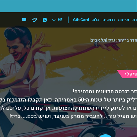
דת
זכיינות
דרושים
בלוג
Gift Card
HE
דר בריחה: גריז |תל אביב|
זיקלי
וזר בגרסה חדשנית ומרהיבה!
ברוכים הבאים לריידל - התיכון המדליק ביותר של שנות ה-50 באמריקה
 או לפינק ליידיז השנונות החצופות. אך קודם כל, עליכם ל
מעיל עור .. להעביר מסרק בשיער, ושיש בכם.... גריז!