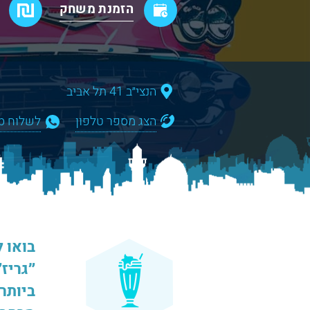
הזמנת משחק
הנצי״ב 41 תל אביב
הצג מספר טלפון
לשלוח WhatsApp
בואו 
״גריז
ביותר