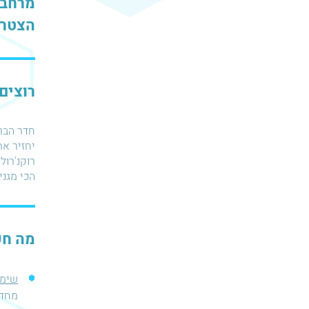
מרחבי
הצטרפ
רוצים
חדר הברי
רוקנ'רול
הכי מגני
מה חש
שימו
מחדש