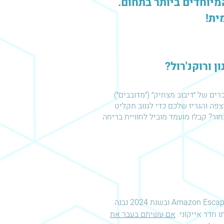
יוחדים ביותר בתחום.
ית!
 ורוקנ'רול?
ם של ״דיבוב מצחיק״ (״מדובבים״)
ם תצטרכו לגייס את כל החוצפה והגריז שלכם כדי לגנוב תקליט
ור? קבלו מועמד מוביל לחוויית בריחה
חדר בריחה "גריז" פעל בעבר בהצלחה רבה בעיר חולון תחת חברת Amazon Escape ובשנת 2024 נבנה
 חדר אייקוני.
אם עשיתם בעבר את