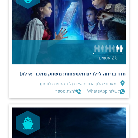
2-8 אנשים
חדר בריחה לילדים ומשפחות: משחק ממכר |אילת|
מאחורי מלון הרודס אילת (ליד מסעדת לוויתן)
לשלוח WhatsApp
להציג מספר