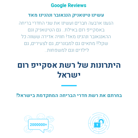
Google Reviews
עשינו טיטאניק הנגאובר ונהנינו מאד
ת ברמה
הגענו ארבעה חברים ועשינו את שני החדרי בריחה
חוויה 
ויה בלתי
באסקייפ רום באילת.. גם הטיטאניק וגם
הי
יע שוב
ההאנגאובר ונהנינו מאד! חוויה אדירה ששווה כל
מדהימה
בה לכם
שקל!! מתאים גם למבוגרים, גם לצעירים, גם
לילדים וגם למשפחות..
היתרונות של רשת אסקייפ רום
ישראל
בחרתם את רשת חדרי הבריחה המתקדמת בישראל!