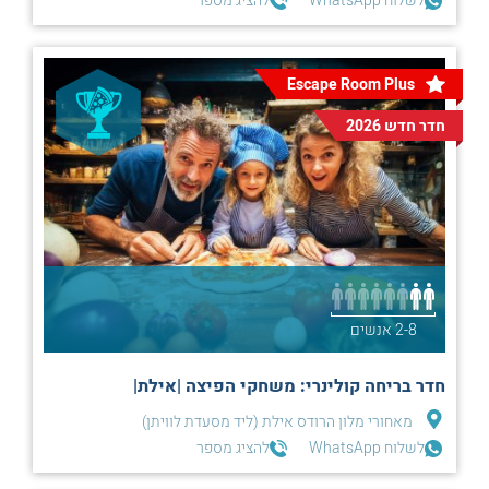
לשלוח WhatsApp
להציג מספר
Escape Room Plus
חדר חדש 2026
2-8 אנשים
חדר בריחה קולינרי: משחקי הפיצה |אילת|
מאחורי מלון הרודס אילת (ליד מסעדת לוויתן)
לשלוח WhatsApp
להציג מספר