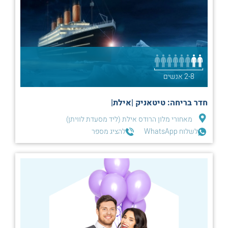
2-8 אנשים
חדר בריחה: טיטאניק |אילת|
מאחורי מלון הרודס אילת (ליד מסעדת לוויתן)
לשלוח WhatsApp
להציג מספר