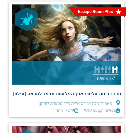
Escape Room Plus
2-7 אנשים
חדר בריחה אליס בארץ הפלאות: מבעד למראה |אילת|
מאחורי מלון הרודס אילת (ליד מסעדת לוויתן)
לשלוח WhatsApp
להציג מספר