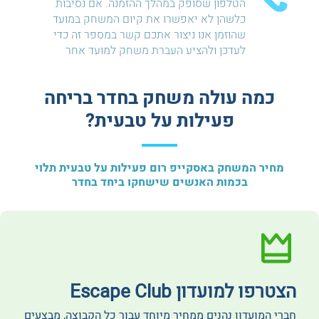
הטלפון שסופק במהלך ההזמנה. אם נסיבות
כלשהן לא יאפשרו את קיום המשחק במועד
שהוזמן אנו ניצור אתכם קשר במספר זה כדי
לעדכן ולהציע העברת משחק למועד אחר
כמה עולה משחק בחדר בריחה
פעילות על טבעית?
מחיר המשחק באסקייפ רום פעילות על טבעית תלוי
בכמות האנשים שישחקו ביחד בחדר
הצטרפו למועדון Escape Club
חברי המועדון נהנים ממחיר מיוחד עבור כל הקבוצה, מבצעים