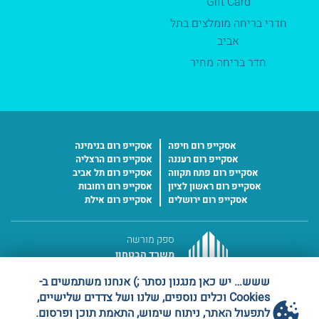
Gift Card
חדרי בריחה מומלצים בתל
אביב
חדר בריחה מחיר
אסקייפ רום חיפה
אסקייפ רום בנימינה
אסקייפ רום רעננה
אסקייפ רום הרצליה
אסקייפ רום פתח תקווה
אסקייפ רום תל אביב
אסקייפ רום ראשון לציון
אסקייפ רום רחובות
אסקייפ רום ירושלים
אסקייפ רום אילת
ספק מורשה
משרד הבטחון
מס' ספק 11016227
ששש… יש כאן מנגנון נסתר ;) אנחנו משתמשים ב-
Cookies וכלים נוספים, שלנו ושל צדדים שלישיים,
לתפעול האתר, ניתוח שימוש, התאמת תוכן ופרסום.