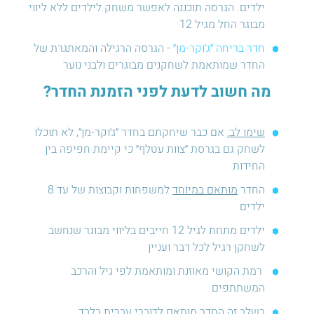
ילדים. הגרסה תוכננה לאפשר משחק לילדים ללא ליווי
מבוגר החל מגיל 12
חדר בריחה ״ג׳וקר-מן
״
- הגרסה הרגילה והמאתגרת של
החדר שמותאמת לשחקנים מבוגרים ולבני נוער
מה חשוב לדעת לפני הזמנת החדר?
שימו לב:
אם כבר שיחקתם בחדר ״ג׳וקר-מן״, לא תוכלו
לשחק גם בגרסת ״צוות עטלף״ כי קיימת חפיפה בין
החידות
החדר
מותאם במיוחד
למשפחות וקבוצות של עד 8
ילדים
ילדים מתחת לגיל 12 חייבים בליווי מבוגר שנחשב
לשחקן רגיל לכל דבר ועניין
רמת הקושי מאוזנת ומותאמת לפי גיל והרכב
המשתתפים
בשלב זה החדר מותאם לדוברי עברית בלבד