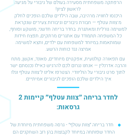
הרפתקה משפחתית מסעירה בעולם של גיבורי על מגיעה
לראשון לציון!
היכנסו לחוויה מרהיבה, שבה הילדים שלכם הופכים לחלק
מ־צוות עטלף — חבורת גיבורים וגיבורות צעירים שנקראת
למשימה גורלית ומאתגרת. בחדר בריחה חדשני, מושקע וסוחף,
כל המשפחה תתמודד עם אתגרים מרתקים, תפצח חידות
שמותאמות במיוחד למשפחות עם ילדים, ותצא למשימה
אמיצה נגד כוחות הרשע.
עם תפאורה קולנועית, אפקטים מיוחדים, סאונד, אקשן, מתח
והרבה אדרנלין — אנחנו נגרום לכם להרגיש כאילו נכנסתם ישר
לתוך סרט גיבורי על הוליוודי. הצטרפו אלינו ל־צוות עטלף וגלו
איך הילדים שלכם הופכים לגיבורים אמיתיים.
לחדר בריחה ״צוות עטלף״ קיימות 2
גרסאות:
חדר בריחה ״צוות עטלף״ - גרסה משפחתית מיוחדת של
החדר שפותחה במיוחד לקבוצות בהן רוב השחקנים הם