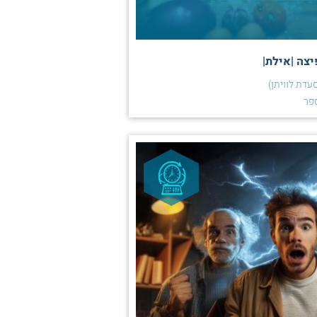
צה |אילת|
עדת לוויתן)
פר