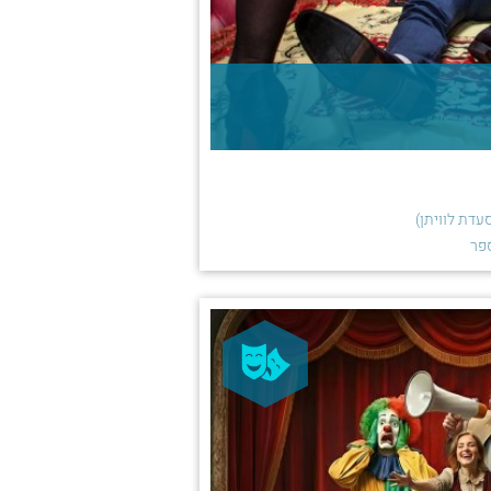
עדת לוויתן)
פר