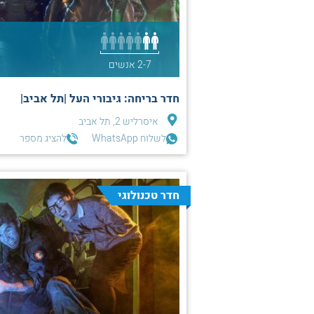
2-7 אנשים
חדר בריחה: גיבורי העל |תל אביב|
איסרליש 2, תל אביב
לשלוח WhatsApp
להציג מספר
חדר טכנולוגי