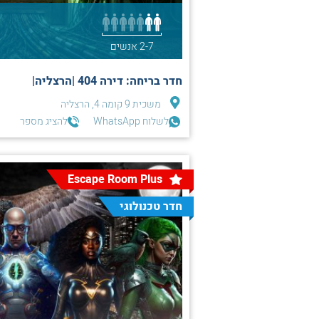
2-7 אנשים
חדר בריחה: דירה 404 |הרצליה|
משכית 9 קומה 4, הרצליה
לשלוח WhatsApp
להציג מספר
Escape Room Plus
חדר טכנולוגי