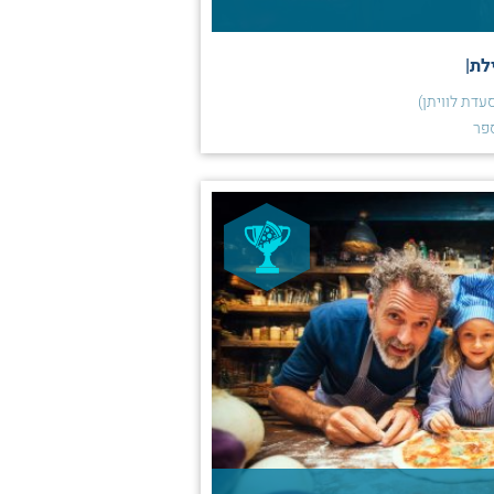
לת|
עדת לוויתן)
פר