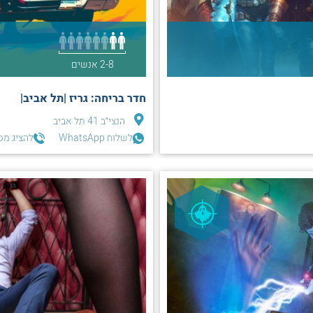
2-8 אנשים
חדר בריחה: גריז |תל אביב|
הנצי״ב 41 תל אביב
לשלוח WhatsApp
להציג מס