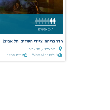
2-7 אנשים
חדר בריחה: ציידי השדים |תל אביב|
בית הלל 7, תל אביב
לשלוח WhatsApp
להציג מספר