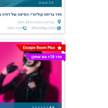
2-6 אנשים
חדר בריחה קולינרי: הפיצה של דודה מ
שדרות ההסתדרות 34, חיפה
לשלוח WhatsApp
להציג מספר
Escape Room Plus
חדר 18+ עם שחקן