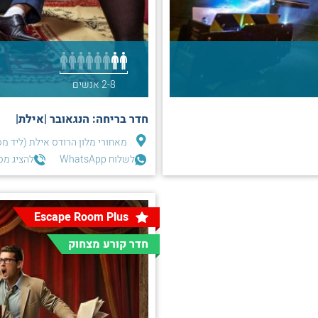
2-8 אנשים
חדר בריחה: הנגאובר |אילת|
מאחורי מלון הרודס אילת (ליד מס
לשלוח WhatsApp
להציג מס
Escape Room Plus
חדר קורע מצחוק