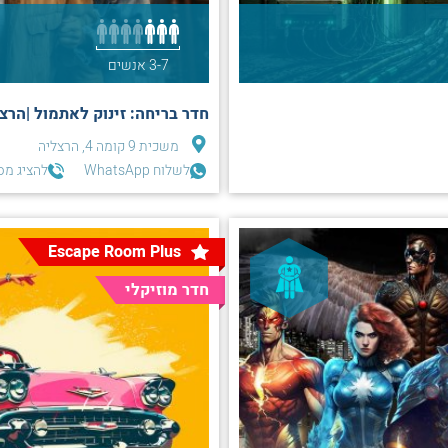
3-7 אנשים
חדר בריחה: זינוק לאתמול |הרצ
משכית 9 קומה 4, הרצליה
לשלוח WhatsApp
להציג מס
Escape Room Plus
חדר מוזיקלי