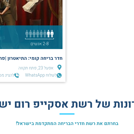
2-8 אנשים
חדר בריחה קומי: התיאטרון |פת
אפעל 23, פתח תקווה
לשלוח WhatsApp
להציג מס
ונות של רשת אסקייפ רום יש
בחרתם את רשת חדרי הבריחה המתקדמת בישראל!