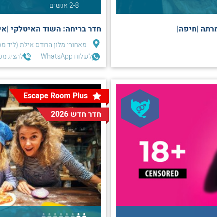
2-8 אנשים
רתה |חיפה|
חדר בריחה: השוד האיטלקי |אי
מאחורי מלון הרודס אילת (ליד מס
לשלוח WhatsApp
להציג מס
Escape Room Plus
חדר חדש 2026