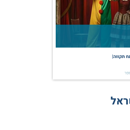
ח תקווה|
פר
ראל