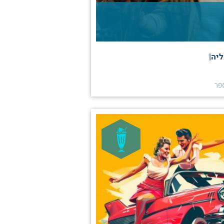
ליה|
פר