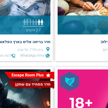
2-7 אנשים
לת|
חדר בריחה אליס בארץ הפלאות
תן)
בית הלל 7, תל אביב
לשלוח WhatsApp
להציג מס
Escape Room Plus
חדר מפחיד עם שחקן