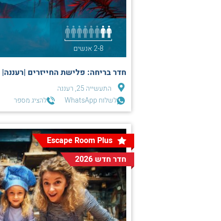
2-8 אנשים
חדר בריחה: פלישת החייזרים |רעננה|
התעשייה 25, רעננה
לשלוח WhatsApp
להציג מספר
Escape Room Plus
חדר חדש 2026