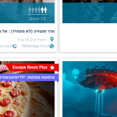
2-6 אנשים
חדר פנטזיה (לא מפחיד) : אל תו
איסרליש 2, תל אביב
לשלוח WhatsApp
להציג מס
Escape Room Plus
גרסאות נוספות: ילדים/טבעונית