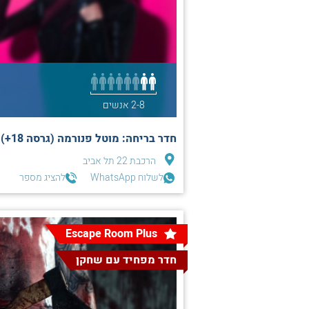
2-8 אנשים
חדר בריחה: מוטל פנורמה (גרסה 18+) |תל אביב|
הרכבת 22 תל אביב
לשלוח WhatsApp
להציג מספר
Escape Room Plus
חדר מפחיד עם שחקן