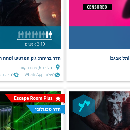
2-10 אנשים
חדר בריחה: ג'ק המרטש |פתח תק
הלפיד 6, פתח תקווה
לשלוח WhatsApp
להציג מס
Escape Room Plus
חדר טכנולוגי