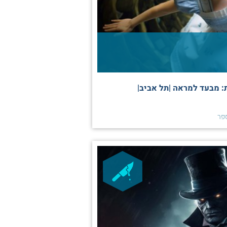
: מבעד למראה |תל אביב|
פר