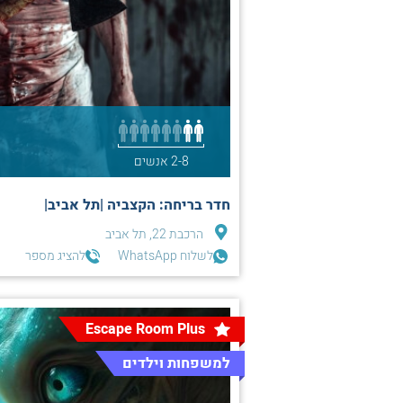
2-8 אנשים
חדר בריחה: הקצביה |תל אביב|
הרכבת 22, תל אביב
לשלוח WhatsApp
להציג מספר
Escape Room Plus
למשפחות וילדים