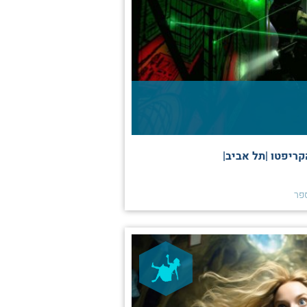
ריפטו |תל אביב|
פר