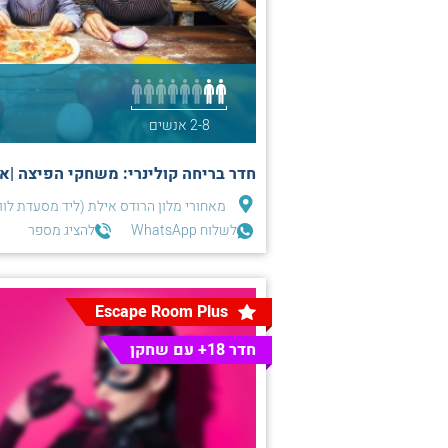
2-8 אנשים
חדר בריחה קולינרי: משחקי הפיצה |אי
מאחורי מלון הרודס אילת (ליד מסעדת לווי
לשלוח WhatsApp
להציג מספר
Escape Room Plus
חדר 18+ עם שחקן