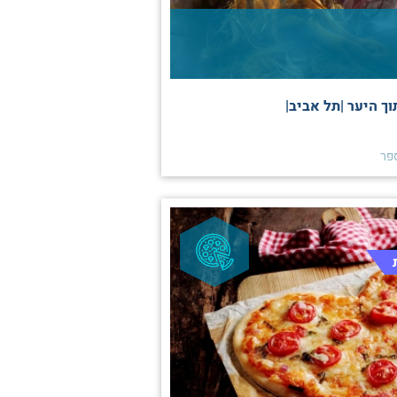
ך היער |תל אביב|
פר