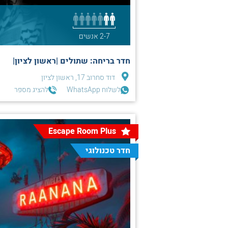
2-7 אנשים
חדר בריחה: שתולים |ראשון לציון|
דוד סחרוב 17, ראשון לציון
לשלוח WhatsApp
להציג מספר
Escape Room Plus
חדר טכנולוגי