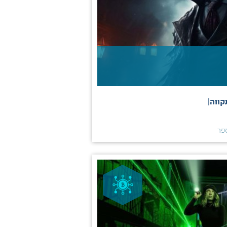
ווה|
פר