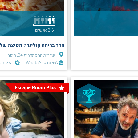
2-6 אנשים
חדר בריחה קולינרי: הפיצה של 
שדרות ההסתדרות 34, חיפה
לשלוח WhatsApp
להציג מס
Escape Room Plus