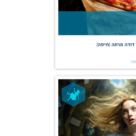
דודה מרתה |חיפה|
פר