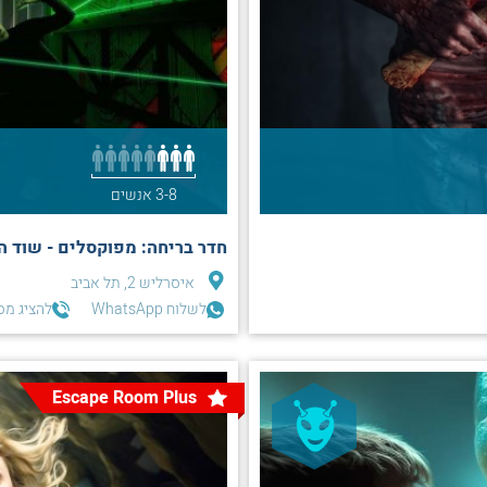
3-8 אנשים
חדר בריחה: מפוקסלים - שוד הק
איסרליש 2, תל אביב
לשלוח WhatsApp
להציג מס
Escape Room Plus