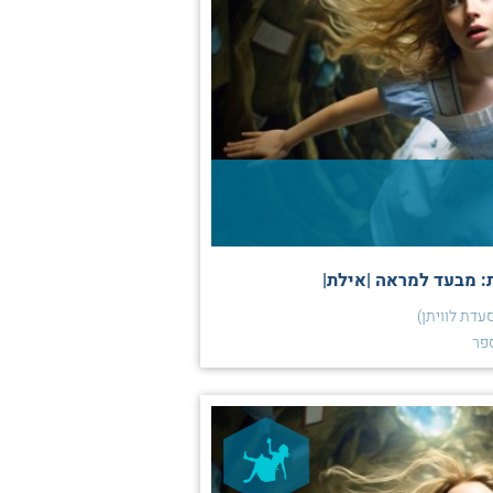
: מבעד למראה |אילת|
עדת לוויתן)
פר