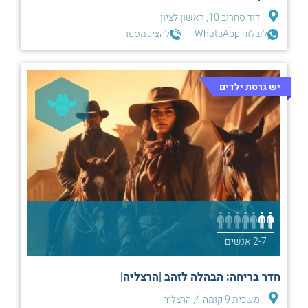
דוד סחרוב 10, ראשון לציון
לשלוח WhatsApp
להציג מספר
יש גרסת ילדים
2-7 אנשים
חדר בריחה: הבהלה לזהב |הרצליה|
משכית 9 קומה 4, הרצליה