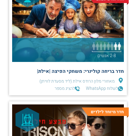
2-8 אנשים
חדר בריחה קולינרי: משחקי הפיצה |אילת|
מאחורי מלון הרודס אילת (ליד מסעדת לוויתן)
לשלוח WhatsApp
להציג מספר
חדר מיוחד לילדים