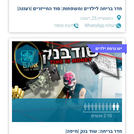
חדר בריחה לילדים ומשפחות: סוד החייזרים |רעננה|
התעשייה 25, רעננה
לשלוח WhatsApp
להציג מספר
יש גרסת ילדים
2-10 אנשים
חדר בריחה: שוד בנק |חיפה|