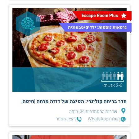
Escape Room Plus
גרסאות נוספות: ילדים/טבעונית
2-6 אנשים
חדר בריחה קולינרי: הפיצה של דודה מרתה |חיפה|
שדרות ההסתדרות 34, חיפה
לשלוח WhatsApp
להציג מספר