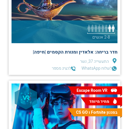
2-8 אנשים
חדר בריחה: אלאדין ומנורת הקסמים |חיפה|
התעשייה 37, נשר
לשלוח WhatsApp
להציג מספר
Escape Room VR
מחיר מיוחד
בסגנון Fortnite ו CS GO