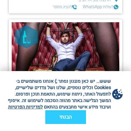
לשלוח WhatsApp
להציג מספר
ששש… יש כאן מנגנון נסתר ;) אנחנו משתמשים ב-
Cookies וכלים נוספים, שלנו ושל צדדים שלישיים,
לתפעול האתר, ניתוח שימוש, התאמת תוכן ופרסום.
2-8 אנשים
המשך הגלישה באתר מהווה הסכמה לשימוש זה. איסוף
ועיבוד מידע אישי מתבצעים בהתאם
למדיניות הפרטיות
חדר בריחה: הנגאובר |אילת|
הבנתי
מאחורי מלון הרודס אילת (ליד מסעדת לוויתן)
לשלוח WhatsApp
להציג מספר