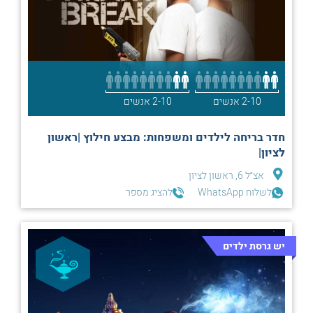
2-10 אנשים
2-10 אנשים
חדר בריחה לילדים ומשפחות: מבצע חילוץ |ראשון
לציון|
אצ״ל 6, ראשון לציון
לשלוח WhatsApp
להציג מספר
יש גרסת ילדים