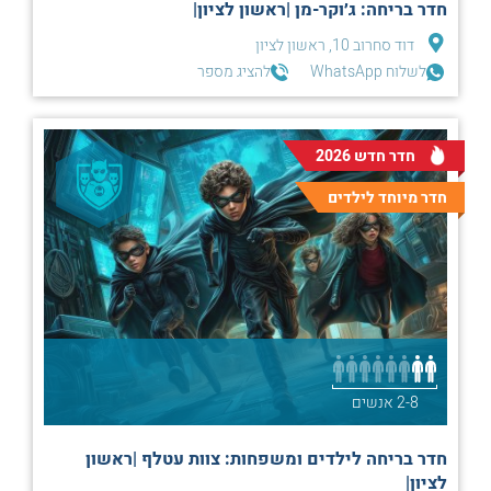
חדר בריחה: ג׳וקר-מן |ראשון לציון|
דוד סחרוב 10, ראשון לציון
לשלוח WhatsApp
להציג מספר
חדר חדש 2026
חדר מיוחד לילדים
2-8 אנשים
חדר בריחה לילדים ומשפחות: צוות עטלף |ראשון
לציון|