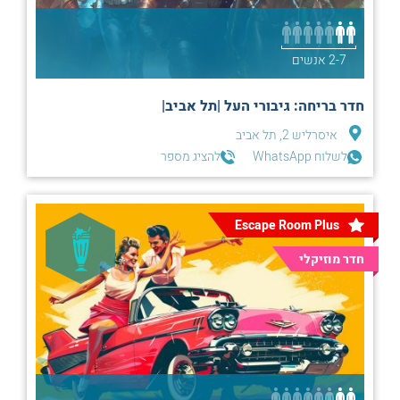
2-7 אנשים
חדר בריחה: גיבורי העל |תל אביב|
איסרליש 2, תל אביב
לשלוח WhatsApp
להציג מספר
Escape Room Plus
חדר מוזיקלי