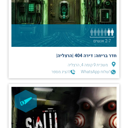
2-7 אנשים
חדר בריחה: דירה 404 |הרצליה|
משכית 9 קומה 4, הרצליה
לשלוח WhatsApp
להציג מספר