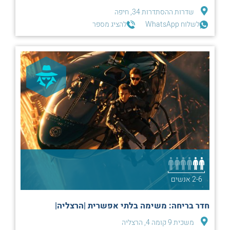
שדרות ההסתדרות 34, חיפה
לשלוח WhatsApp
להציג מספר
2-6 אנשים
חדר בריחה: משימה בלתי אפשרית |הרצליה|
משכית 9 קומה 4, הרצליה