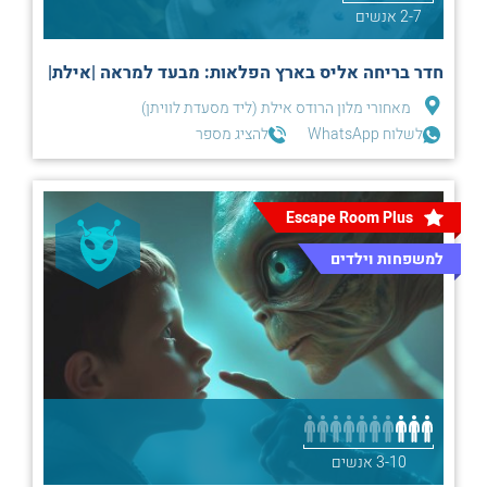
2-7 אנשים
חדר בריחה אליס בארץ הפלאות: מבעד למראה |אילת|
מאחורי מלון הרודס אילת (ליד מסעדת לוויתן)
לשלוח WhatsApp
להציג מספר
Escape Room Plus
למשפחות וילדים
3-10 אנשים