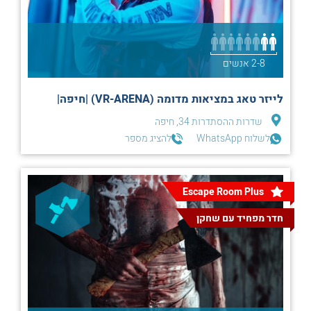
2-8 אנשים
לייזר טאג במציאות מדומה (VR-ARENA) |חיפה|
שדרות ההסתדרות 34, חיפה
לשלוח WhatsApp
להציג מספר
Escape Room Plus
חדר מפחיד עם שחקן