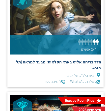
2-7 אנשים
חדר בריחה אליס בארץ הפלאות: מבעד למראה |תל
אביב|
בית הלל 7, תל אביב
לשלוח WhatsApp
להציג מספר
Escape Room Plus
חדר חדש 2026