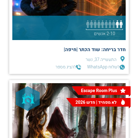
2-10 אנשים
חדר בריחה: שוד הכתר |חיפה|
התעשייה 37, נשר
לשלוח WhatsApp
להציג מספר
Escape Room Plus
לא מפחיד | חדש 2026