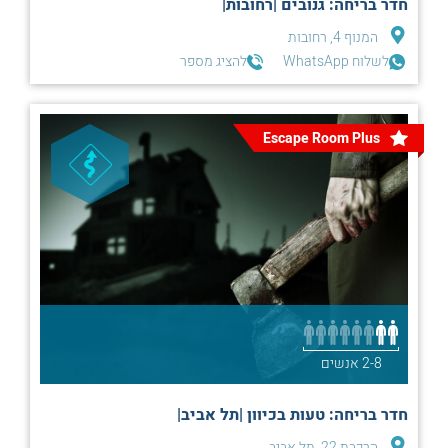
חדר בריחה: גנובים |רחובות|
המנוף 4, רחובות
לשלוח WhatsApp
להציג מספר
Escape Room Plus
2-8 אנשים
חדר בריחה: טעות בכיוון |תל אביב|
הרכבת 22, תל אביב