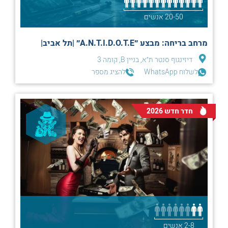
20-50 אנשים
מרחב בריחה: מבצע ״A.N.T.I.D.O.T.E״ |תל אביב|
דיזינגוף סנטר ת״א, בניין B, קומה 3
לשלוח WhatsApp
להציג מספר
חדר חדש 2026
2-8 אנשים