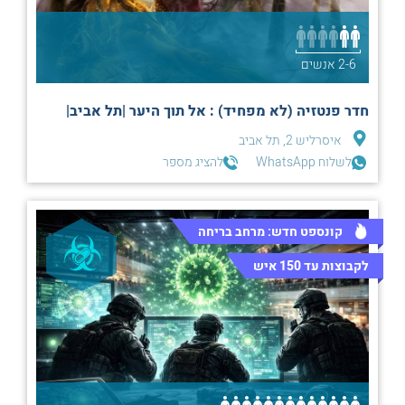
2-6 אנשים
חדר פנטזיה (לא מפחיד) : אל תוך היער |תל אביב|
איסרליש 2, תל אביב
לשלוח WhatsApp
להציג מספר
קונספט חדש: מרחב בריחה
לקבוצות עד 150 איש