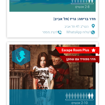
2-8 אנשים
חדר בריחה: גריז |תל אביב|
הנצי״ב 41 תל אביב
לשלוח WhatsApp
להציג מספר
Escape Room Plus
חדר מפחיד עם שחקן
2-10 אנשים