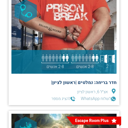
2
1
2
2-8 אנשים
2-8 אנשים
חדר בריחה: נמלטים |ראשון לציון|
אצ״ל 6, ראשון לציון
לשלוח WhatsApp
להציג מספר
Escape Room Plus