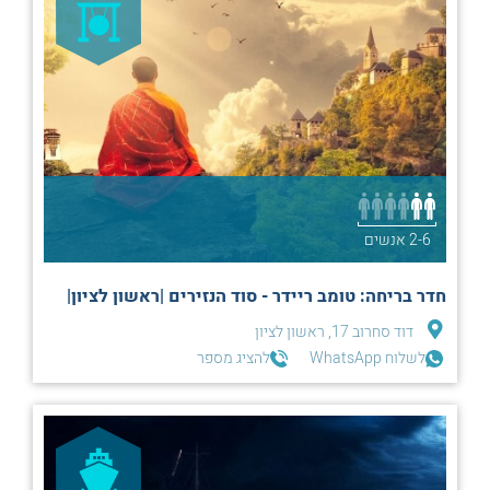
2-6 אנשים
חדר בריחה: טומב ריידר - סוד הנזירים |ראשון לציון|
דוד סחרוב 17, ראשון לציון
לשלוח WhatsApp
להציג מספר