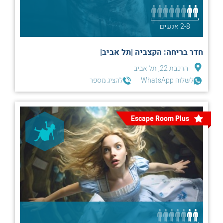
2-8 אנשים
חדר בריחה: הקצביה |תל אביב|
הרכבת 22, תל אביב
לשלוח WhatsApp
להציג מספר
Escape Room Plus