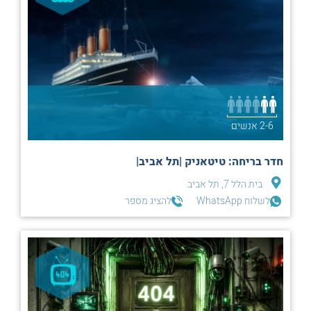
2-6 אנשים
חדר בריחה: טיטאניק |תל אביב|
בית הלל 7, תל אביב
לשלוח WhatsApp
להציג מספר