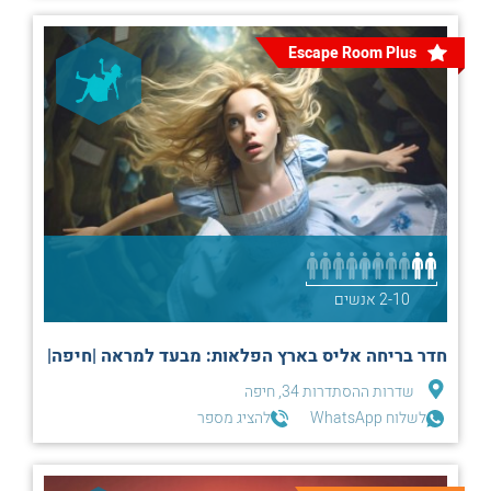
Escape Room Plus
2-10 אנשים
חדר בריחה אליס בארץ הפלאות: מבעד למראה |חיפה|
שדרות ההסתדרות 34, חיפה
לשלוח WhatsApp
להציג מספר