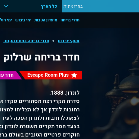
בחרו איזור:
כל הארץ
חדרי בריחה
מועדון הטבות
ימי גיבוש
ימי הול
אסקייפ רום
חדרי בריחה בפתח תקווה
חדר בריחה שרלוק ה
Escape Room Plus
חדר עם
לונדון. 1888.
סדרת מקרי רצח מסתוריים פקדו א
רחובות לונדון אך לא הצליחו למצו
לצאת לרחובות ולונדון הפכה לעיר 
בצעד חסר תקדים משטרת לונדון נא
חוקרים פרטיים הטובים בעולם בר