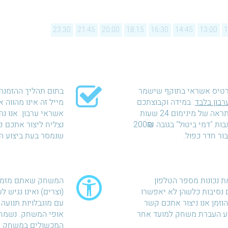
23:30
21:45
20:00
18:15
16:30
14:45
13:00
1
רטיס אשראי בתוקף שישמר
בתום תהליך ההזמנה 
רבון בלבד
. במידה וקבוצתכם
מייל זה אינו מהווה
לא תתייצב למשחק ללא התראה של מינימום 24 שעות
אשראי ערבון. אנו נ
לפני מועד המשחק נאלץ לגבות "דמי ביטול" בגובה 200₪
נצליח ליצור אתכם 
שנמסר בעת ביצוע ה
ת נכונות מספר הטלפון
המשחק שאתם מזמיני
נסיבות כלשהן לא יאפשרו
(וצרים) ואינו נגיש ל
זמן אנו ניצור אתכם קשר
עם מוגבלויות תנועה 
יע העברת משחק למועד אחר
אופי המשחק. נשמח 
המכשולים במשחק ול