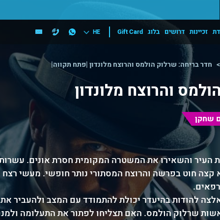
דת
זכיינות
דרושים
בלוג
Gift Card
HE
חדר בריחה: שרלוק הולמס והרוצח מלונדון |פתח תקווה|
ולמס והרוצח מלונדון
 שחקן
ת העיר והשאירו את המשטרה המקומית חסרת אונים. עשרות
א קצה חוט בפרשה והרוצח המסתורי נותר חופשי. מעשי רצח 
רפאים.
לצה להודות בהיעדר יכולת להתמודד עם המצב ולהעביר את 
אשות שרלוק הולמס. האם תצליחו לפתור את התעלומה ולמנו