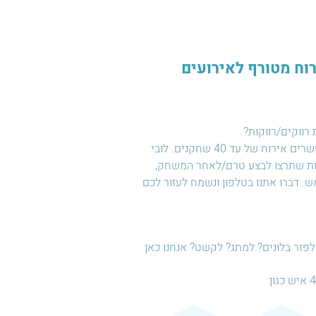
אירוח מטורף לאירועים
 רווקים/רווקות?
בואו לחגוג איתנו במתחם ענק עם חדרי בריחה לקבוצות גדולות במיוחד המאפשרים אירוח של עד 40 שחקנים. לובי
תכם לכל פעילות שתרצו לבצע טרם/לאחר המשחק,
אש. דברו אתנו בטלפון ונשמח לעזור לכם
פזר בלונים? למתג? לקשט? אנחנו כאן