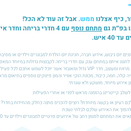
ר, כיף אצלנו
ממש
. אבל זה עוד לא הכל!
ו בפ״ת גם
מתחם נוסף
עם 4 חדרי בריחה וחדר 
 40 איש.
נים יום גיבוש, אירוע חברה, חגיגת יום הולדת למבוגרים וילדים או מסיבת
יפה, מרווח ומעוצב, חדר VIP גדול ומאובזר אשר יוכל לשמש א
ה קלה, חמה, כיבוד, מכונת הוקי אוויר והמון פינוקים נוספים בתיאום מר
ן אירוע מיוחד, מושקע ולא שגרתי.
 לשלב קייטרינג בהזמנה מראש לפני או אחרי הפעילות
כם רעיון או בקשה מיוחדת? רוצים להכניס מתנה כחלק מהחידות בחדר? ל
להפוך את האירוע שלכם לבלתי נשכח.
ים את המתחם למגוון רחב של אירועים פרטיים למבוגרים וילדים עד 40 איש כגון: