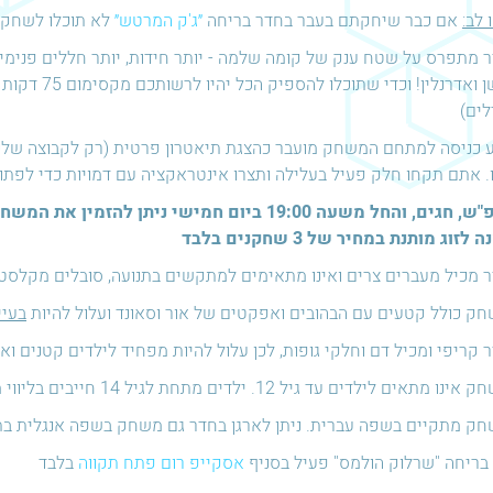
 לב:
אם כבר שיחקתם בעבר בחדר בריחה
״ג'ק המרטש״
לא תוכלו לשחק 
 מתפרס על שטח ענק של קומה שלמה - יותר חידות, יותר חללים פנימיים
לים)
 כניסה למתחם המשחק מועבר כהצגת תיאטרון פרטית (רק לקבוצה שלכ
. אתם תקחו חלק פעיל בעלילה ותצרו אינטראקציה עם דמויות כדי לפתו
לזוג מותנת במחיר של 3 שחקנים בלבד
 מכיל מעברים צרים ואינו מתאימים למתקשים בתנועה, סובלים מקלסטר
ק כולל קטעים עם הבהובים ואפקטים של אור וסאונד ועלול להיות
בעיי
 קריפי ומכיל דם וחלקי גופות, לכן עלול להיות מפחיד לילדים קטנים וא
ו מתאים לילדים עד גיל 12. ילדים מתחת לגיל 14 חייבים בליווי מבוגר
ק מתקיים בשפה עברית. ניתן לארגן בחדר גם משחק בשפה אנגלית בת
בריחה "שרלוק הולמס" פעיל בסניף
אסקייפ רום פתח תקווה
בלבד