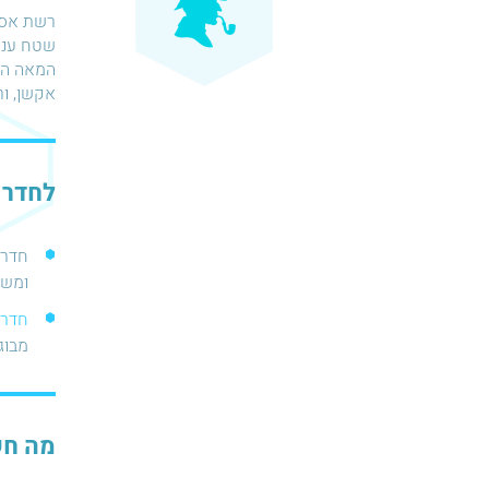
רשת אסקי
אקשן, ור
לחדר בר
חדר 
ומשפ
חדר 
מבוגר
מה חש