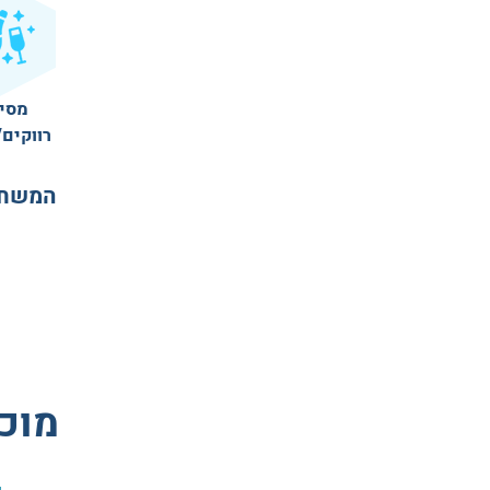
מסי
רווקים/
המשחק 
מוכ