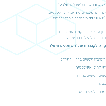
גם בחדר בריחה ״שרלוק הולמס״
, יותר מעברים סודיים, יותר אפקטים,
אקשן ואדרנלין! וכדי שתוכלו להספיק הכל יהיו לרשותכם מקסימום 75 דקות (ולא 60 דקות כמו ברוב חדרי בריחה
ם) על ידי השחקנים המקצועיים
ר חידות ולהצליח במשימה
בסופ"ש, חגים, והחל משעה 19:00 ביום חמישי ניתן להזמין את המשחק רק לקבוצות של 3 שחקנים ומעלה.
ופוביה ולנשים בהריון מתקדם
תי לחולי אפילפסיה
נשים רגישים במיוחד
אום טלפוני מראש