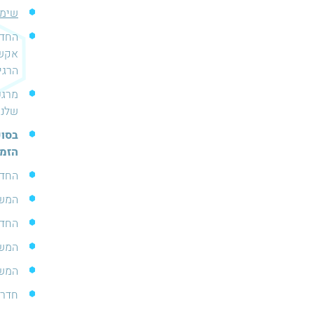
שימו
החדר
הרגי
מרגע
שלנו
הזמנה 
החדר
המשח
החדר
המשחק אינ
המשח
חדר 