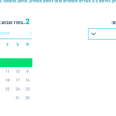
גר בסמטאות לונדון של המאה ה-19
2.
:
בחרו שבוע:
אוגוס
א'
ב'
ג'
4
3
2
11
10
9
18
17
16
25
24
23
31
30