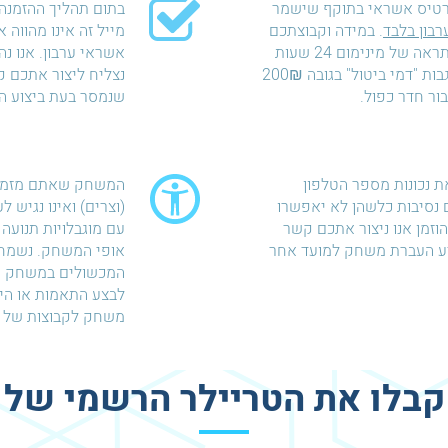
רטיס אשראי בתוקף שישמר
בתום תהליך ההזמנה 
רבון בלבד
. במידה וקבוצתכם
מייל זה אינו מהווה
לא תתייצב למשחק ללא התראה של מינימום 24 שעות
אשראי ערבון. אנו נ
לפני מועד המשחק נאלץ לגבות "דמי ביטול" בגובה 200₪
נצליח ליצור אתכם 
שנמסר בעת ביצוע ה
ת נכונות מספר הטלפון
המשחק שאתם מזמיני
נסיבות כלשהן לא יאפשרו
(וצרים) ואינו נגיש ל
זמן אנו ניצור אתכם קשר
עם מוגבלויות תנועה 
יע העברת משחק למועד אחר
אופי המשחק. נשמח 
המכשולים במשחק ול
לבצע התאמות או הי
משחק לקבוצות של א
קבלו את הטריילר הרשמי של