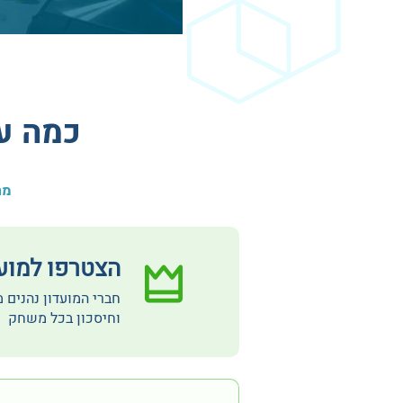
כמה ע
מח
הצטרפו למועדון  Club
חברי המועדון נהנים 
וחיסכון בכל משחק