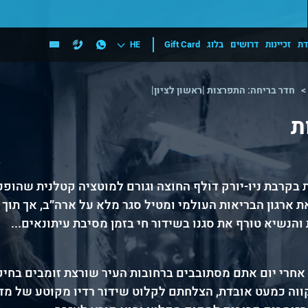
דת
זכיינות
דרושים
בלוג
Gift Card
HE
חדר בריחה: התפרצות |ראשון לציון|
ת
בקרבת ניו-יורק דולף החוצה וגורם למוטציה קטלנית שהופכ
ארגון הבריאות העולמי ומטיל סגר מלא על ארה״ב, אך תוך 
נשיא טורף את סגנו בשידור חי בזמן מסיבת עיתונאים...
אחרי יום אתם מסתובבים ברחובות העיר שורצת זומבים בחיפ
קווה כמעט אובדת, הצלחתם לקלוט שידור רדיו מקוטע של מדע