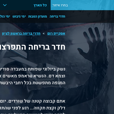
בחרו איזור:
כל הארץ
חדרי בריחה
מועדון הטבות
ימי גיבוש
ימי הול
אסקייפ רום
חדרי בריחה בראשון לציון
חדר בריחה התפרצו
נשק ביולוגי שפותח במעבדה סודית 
וצמא דם. הנשיא טראמפ מאשים את 
המגפה מתפשטת בכל רחבי היבשת וה
אתם קבוצה קטנה של שורדים. יום 
דלק וקצת תקווה... רגע לפני שהת