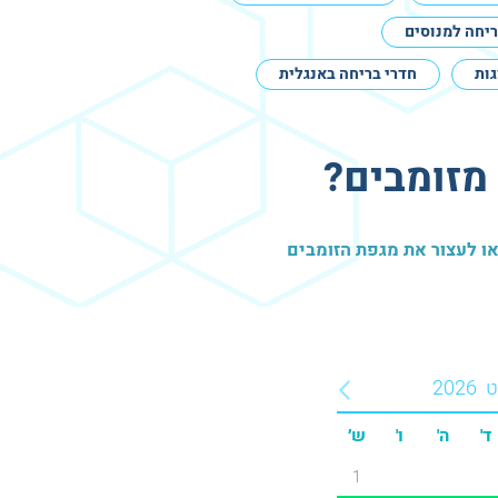
ריחה למנוסים
גות
חדרי בריחה באנגלית
 מזומבים?
ט
2026
ד'
ה'
ו'
ש׳
1