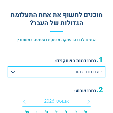
חדרי בריחה לא מפחידים
חדרי בריחה למנוסים
מוכנים לחשוף את אחת התעלומת
חדרי בריחה לדייט
חדרי בריחה לזוגות
הגדולות של העבר?
מתאים לנשים בהריון
חדרי בריחה באנגלית
הזמינו לכם הרפתקה מרתקת ואפופה במסתורין
1.
בחרו כמות השחקנים:
לא נבחרה כמות
2.
בחרו שבוע:
אוגוסט
2026
א'
ב'
ג'
ד'
ה'
ו'
ש׳