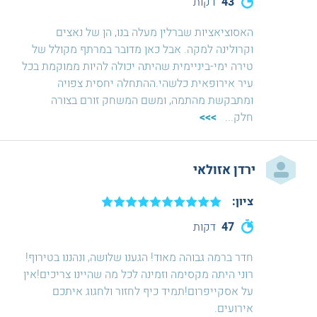
43
דקות
האסוציאציות שברלין מעלה בנו, הן של נאצים
וקרולינה למקה. אבל כאן מדובר במרתף מקולל של
טירה ימי-ביניימית שהיתה יכולה להיות ממוקמת בכל
עיר אירופאית כלשהי.ההתחלה יחסית צפויה
ומתבקשת מהתמה, ומשם המשחק זורם בצורה
חלק
...
>>>
ירדן אזולאי
ציון:
47
דקות
חדר ברמה גבוהה מאוד! הגענו שלושה, ונהננו בטירוף!
רוני היתה מקסימה וזמינה לכל מה שהיינו צריכים!אין
על אסקייפרום!תמיד כיף לחזור ולחגוג איתכם
אירועים.