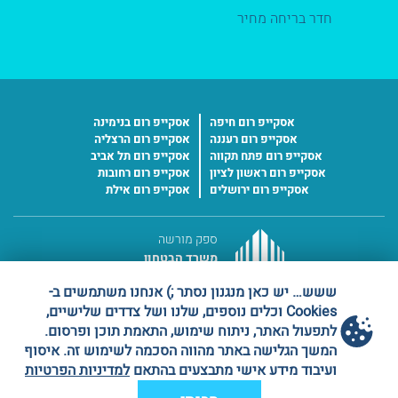
חדר בריחה מחיר
אסקייפ רום חיפה
אסקייפ רום בנימינה
אסקייפ רום רעננה
אסקייפ רום הרצליה
אסקייפ רום פתח תקווה
אסקייפ רום תל אביב
אסקייפ רום ראשון לציון
אסקייפ רום רחובות
אסקייפ רום ירושלים
אסקייפ רום אילת
ספק מורשה
משרד הבטחון
מס' ספק 11016227
ששש… יש כאן מנגנון נסתר ;) אנחנו משתמשים ב-
Cookies וכלים נוספים, שלנו ושל צדדים שלישיים,
לתפעול האתר, ניתוח שימוש, התאמת תוכן ופרסום.
המשך הגלישה באתר מהווה הסכמה לשימוש זה. איסוף
ועיבוד מידע אישי מתבצעים בהתאם
למדיניות הפרטיות
פיתוח ועיצוב על ידי
OTAKOYI