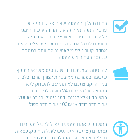
בתום תהליך ההזמנה ישלח אליכם מייל עם
פרטי הזמנה. מייל זה אינו מהווה אישור הזמנה
ללא מסירת פרטי אשראי ערבון. אנו נהיה
רשאים לבטל את הזמנתכם אם לא נצליח ליצור
אתכם קשר טלפוני לאישור המשחק במספר
שנמסר בעת ביצוע הזמנה
להבטחת הזמנתכם ידרש כרטיס אשראי בתוקף
שישמר במערכת מאובטחת לצורך
ערבון בלבד
.
במידה וקבוצתכם לא תתייצב למשחק ללא
התראה של מינימום 24 שעות לפני מועד
המשחק נאלץ לגבות "דמי ביטול" בגובה 200₪
עבור חדר בודד או 400₪ עבור חדר כפול.
המשחק שאתם מזמינים עלול להכיל מעברים
נסתרים (וצרים) ואינו נגיש לעגלות תינוק, כסאות
גלגלים, אנשים עם מוגבלויות תנועה (ויתכן גם