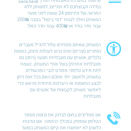
שישמר במערכת מאובטחת לצורך
ערבון בלבד
.
במידה וקבוצתכם לא תתייצב למשחק ללא
התראה של מינימום 24 שעות לפני מועד
המשחק נאלץ לגבות "דמי ביטול" בגובה 200₪
עבור חדר בודד או 400₪ עבור חדר כפול.
המשחק שאתם מזמינים עלול להכיל מעברים
נסתרים (וצרים) ואינו נגיש לעגלות תינוק, כסאות
גלגלים, אנשים עם מוגבלויות תנועה (ויתכן גם
מוגבלויות אחרות) בשל אופי המשחק. נשמח
לתת מידע טלפוני מפורט לגבי המכשולים
במשחק ולחשוב יחד אתכם האם בכל זאת ניתן
לבצע התאמות או היערכות מיוחדת מראש כדי
לאפשר משחק לקבוצות של אנשים עם
מוגבלויות
אנו ממליצים בחום לבדוק את נכונות מספר
הטלפון שסופק במהלך ההזמנה. אם נסיבות
כלשהן לא יאפשרו את קיום המשחק במועד