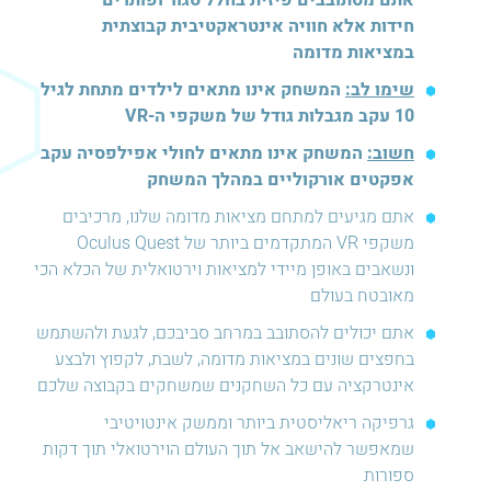
אתם מסתובבים פיזית בחלל סגור ופותרים
חידות אלא חוויה אינטראקטיבית קבוצתית
במציאות מדומה
שימו לב:
המשחק אינו מתאים לילדים מתחת לגיל
10 עקב מגבלות גודל של משקפי ה-VR
חשוב:
המשחק אינו מתאים לחולי אפילפסיה עקב
אפקטים אורקוליים במהלך המשחק
אתם מגיעים למתחם מציאות מדומה שלנו, מרכיבים
משקפי VR המתקדמים ביותר של Oculus Quest
ונשאבים באופן מיידי למציאות וירטואלית של הכלא הכי
מאובטח בעולם
אתם יכולים להסתובב במרחב סביבכם, לגעת ולהשתמש
בחפצים שונים במציאות מדומה, לשבת, לקפוץ ולבצע
אינטרקציה עם כל השחקנים שמשחקים בקבוצה שלכם
גרפיקה ריאליסטית ביותר וממשק אינטויטיבי
שמאפשר להישאב אל תוך העולם הוירטואלי תוך דקות
ספורות