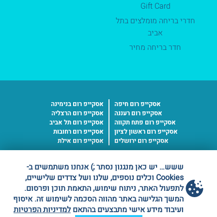
Gift Card
חדרי בריחה מומלצים בתל
אביב
חדר בריחה מחיר
אסקייפ רום חיפה
אסקייפ רום בנימינה
אסקייפ רום רעננה
אסקייפ רום הרצליה
אסקייפ רום פתח תקווה
אסקייפ רום תל אביב
אסקייפ רום ראשון לציון
אסקייפ רום רחובות
אסקייפ רום ירושלים
אסקייפ רום אילת
ששש… יש כאן מנגנון נסתר ;) אנחנו משתמשים ב-
ספק מורשה
Cookies וכלים נוספים, שלנו ושל צדדים שלישיים,
משרד הבטחון
לתפעול האתר, ניתוח שימוש, התאמת תוכן ופרסום.
מס' ספק 11016227
המשך הגלישה באתר מהווה הסכמה לשימוש זה. איסוף
ועיבוד מידע אישי מתבצעים בהתאם
למדיניות הפרטיות