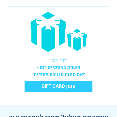
דרך אגב,
משחק באסקייפ רום -
זאת מתנה מגניבה ויחודית!
הזמן GIFT CARD