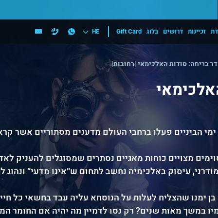
דת
זכיינות
דרושים
בלוג
Gift Card
HE
ר בריחה: סודות האלכימאי |רחובות|
אלכימאי
מי הביניים פעלו ברחבי העולם מדענים מסתוריים אשר קר
ימים מצויים כוחות מאגיים נסתרים שמסוגלים להעניק לאדם
דרני, עיסוק באלכימיה נחשב לתחום ש״אינו מדעי״ ונהוג ל
ן ימנו שהצליח לעלות על הנוסחא עליה עבד בחשאי כל חייו.
ו במשך מאות שנים? רק נסו לדמיין מה יהיה אם החומר המסת