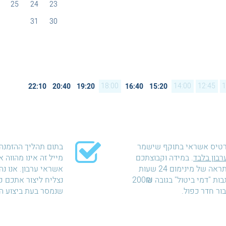
25
24
23
31
30
18:00
14:00
12:45
1
22:10
20:40
19:20
16:40
15:20
רטיס אשראי בתוקף שישמר
בתום תהליך ההזמנה 
רבון בלבד
. במידה וקבוצתכם
מייל זה אינו מהווה
לא תתייצב למשחק ללא התראה של מינימום 24 שעות
אשראי ערבון. אנו נ
לפני מועד המשחק נאלץ לגבות "דמי ביטול" בגובה 200₪
נצליח ליצור אתכם 
שנמסר בעת ביצוע ה