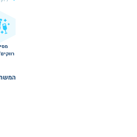
מסי
רווקים/
המשחק 