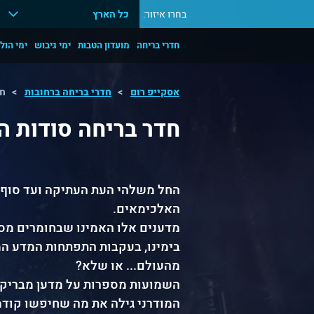
בחרו איזור:
כל הארץ
חדרי בריחה
מועדון הטבות
ימי גיבוש
ימי הול
אסקייפ רום
חדרי בריחה ברחובות
חד
חדר בריחה סודות ה
החל משלהי העת העתיקה ועד סוף י
האלכימאים.
מדענים אלו האמינו שבחומרים מסו
בימינו, בעקבות התפתחות המדע המו
מהעולם... או שלא?
השמועות מספרות על מדען מבריק ב
המודרני גילה את מה שחיפשו קודמי