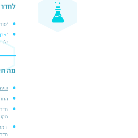
לחדר בר
״סוד
"
אבן
ילדי
מה חש
שימו
החדר מתאים 
חדר 
מקור
רמת 
חדרי