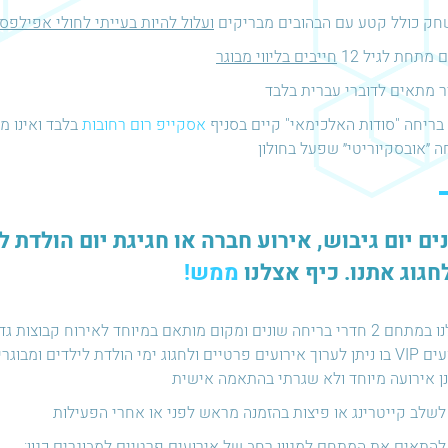
ק כולל קטע עם הבהובים מבריקים
ועלול להיות בעייתי לחולי אפילפס
 מתחת לגיל 12
חייבים בליווי מבוגר
 מתאים לדוברי עברית בלבד
בריחה "סודות האלכימאי" קיים בסניף
אסקייפ רום רחובות
בלבד ואינו 
ה ״אובסקיוריטי״ שפעל בחולון
ם יום גיבוש, אירוע חברה או חגיגת יום הולדת ל
חגוג אתנו. כיף אצלנו
ממש!
יש לנו במתחם 2 חדרי בריחה שונים ומקום מותאם במיוחד לאירוח קבוצ
אירועים VIP בו ניתן לערוך אירועים פרטיים ולחגוג ימי הולדת לילדים ומ
ן אירועה מיוחד ולא שגרתי בהתאמה אישית
 לשלב קייטרינג או פיצות בהזמנה מראש לפני או אחרי הפעילות
 להתאים את המתחם למגוון רחב של אירועים פרטיים למבוגרים כגון: