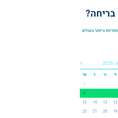
בריחה?
ט
2026
ד'
ה'
ו'
ש׳
1
8
7
6
5
15
14
13
12
22
21
20
19