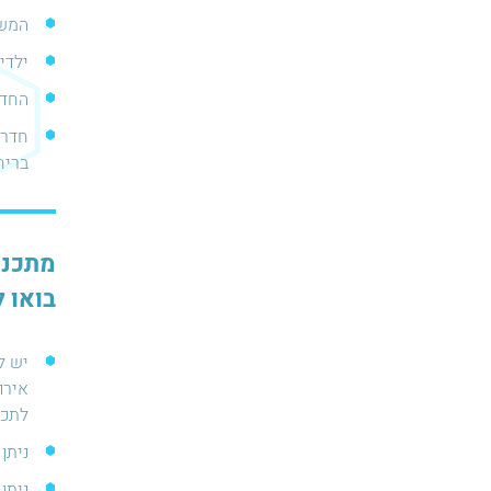
המשח
ילדים
החדר
חדר 
בריח
מתכנני
בואו ל
לתכנ
ניתן
ניתן