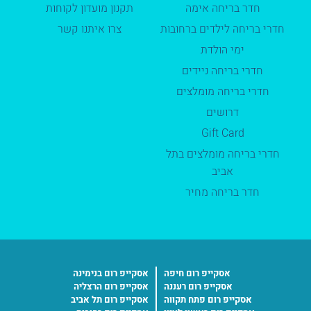
חדר בריחה אימה
תקנון מועדון לקוחות
חדרי בריחה לילדים ברחובות
צרו איתנו קשר
ימי הולדת
חדרי בריחה ניידים
חדרי בריחה מומלצים
דרושים
Gift Card
חדרי בריחה מומלצים בתל
אביב
חדר בריחה מחיר
אסקייפ רום חיפה
אסקייפ רום בנימינה
אסקייפ רום רעננה
אסקייפ רום הרצליה
אסקייפ רום פתח תקווה
אסקייפ רום תל אביב