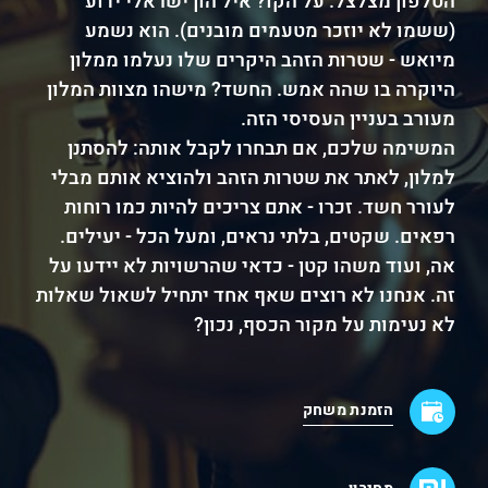
הטלפון מצלצל. על הקו? איל הון ישראלי ידוע
(ששמו לא יוזכר מטעמים מובנים). הוא נשמע
מיואש - שטרות הזהב היקרים שלו נעלמו ממלון
היוקרה בו שהה אמש. החשד? מישהו מצוות המלון
מעורב בעניין העסיסי הזה.
המשימה שלכם, אם תבחרו לקבל אותה: להסתנן
למלון, לאתר את שטרות הזהב ולהוציא אותם מבלי
לעורר חשד. זכרו - אתם צריכים להיות כמו רוחות
רפאים. שקטים, בלתי נראים, ומעל הכל - יעילים.
אה, ועוד משהו קטן - כדאי שהרשויות לא יידעו על
זה. אנחנו לא רוצים שאף אחד יתחיל לשאול שאלות
לא נעימות על מקור הכסף, נכון?
הזמנת משחק