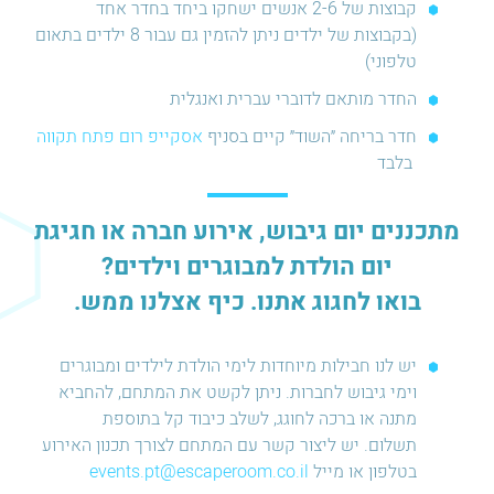
קבוצות של 2-6 אנשים ישחקו ביחד בחדר אחד
(בקבוצות של ילדים ניתן להזמין גם עבור 8 ילדים בתאום
טלפוני)
החדר מותאם לדוברי עברית ואנגלית
חדר בריחה ״השוד״ קיים בסניף
אסקייפ רום פתח תקווה
בלבד
מתכננים יום גיבוש, אירוע חברה או חגיגת
יום הולדת למבוגרים וילדים?
בואו לחגוג אתנו. כיף אצלנו ממש.
יש לנו חבילות מיוחדות לימי הולדת לילדים ומבוגרים
וימי גיבוש לחברות. ניתן לקשט את המתחם, להחביא
מתנה או ברכה לחוגג, לשלב כיבוד קל בתוספת
תשלום. יש ליצור קשר עם המתחם לצורך תכנון האירוע
בטלפון או מייל
events.pt@escaperoom.co.il