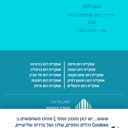
Gift Card
חדרי בריחה מומלצים בתל
אביב
חדר בריחה מחיר
אסקייפ רום חיפה
אסקייפ רום בנימינה
אסקייפ רום רעננה
אסקייפ רום הרצליה
אסקייפ רום פתח תקווה
אסקייפ רום תל אביב
אסקייפ רום ראשון לציון
אסקייפ רום רחובות
אסקייפ רום ירושלים
אסקייפ רום אילת
ספק מורשה
משרד הבטחון
מס' ספק 11016227
ששש… יש כאן מנגנון נסתר ;) אנחנו משתמשים ב-
Cookies וכלים נוספים, שלנו ושל צדדים שלישיים,