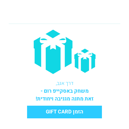
דרך אגב,
משחק באסקייפ רום -
זאת מתנה מגניבה ויחודית!
הזמן GIFT CARD