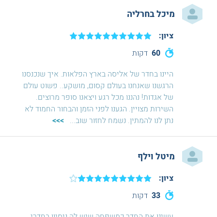
מיכל בחרליה
ציון:
60
דקות
היינו בחדר של אליסה בארץ הפלאות. איך שנכנסנו
הרגשנו שאנחנו בעולם קסום, מושקע.. פשוט עולם
של אגדות! נהננו מכל רגע ויצאנו סופר מרוצים.
השירות מצויין. הגענו לפני הזמן והבחור החמוד לא
נתן לנו להמתין. נשמח לחזור שוב
...
>>>
מיטל וילף
ציון:
33
דקות
עשינו את החדר כמשפחה שיש לה ניסיון בחדרי