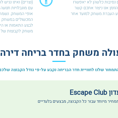
נסיבות כלשהן לא יאפשרו
(וצרים) ואינו נגיש ל
זמן אנו ניצור אתכם קשר
עם מוגבלויות תנועה 
יע העברת משחק למועד אחר
אופי המשחק. נשמח 
המכשולים במשחק ול
לבצע התאמות או הי
משחק לקבוצות של א
לה משחק בחדר בריחה דירה 404?
תמחור שלנו לחוויית חדר הבריחה נקבע על-פי גודל הקבוצה שלכם
Escape
ממחיר מיוחד עבור כל הקבוצה, מבצעים בלעדיים