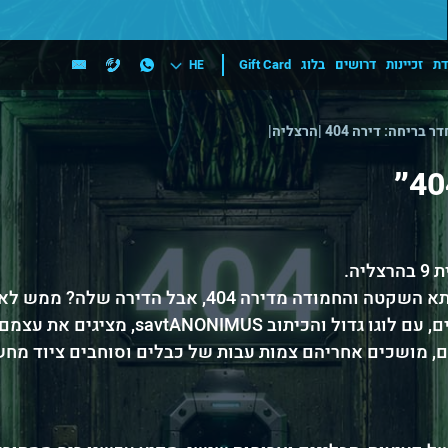
דת
זכיינות
דרושים
בלוג
Gift Card
HE
ר בריחה: דירה 404 |הרצליה|
ה.
השכנים כבר מזמן לא ראו את הסבתא השקטה והחמודה מדירה 404, א
ם, מושכים אחריהם צמות עבות של כבלים וסוחבים ציוד מחשו