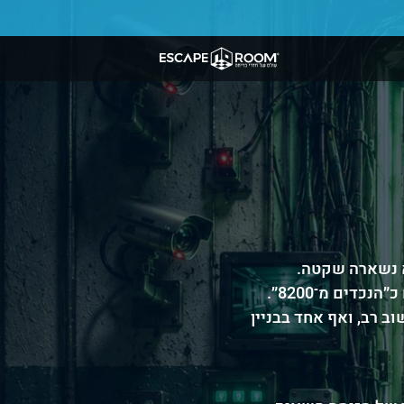
בל הדירה שלה? ממש לא נשארה שקטה.
טיפוסים מוזרים בקפוצ’ונים שחורים, עם לוגו גדול והכיתוב savtANONIMUS, מציגים את עצמם כ״הנכדים מ־8200״.
ב רב, ואף אחד בבניין