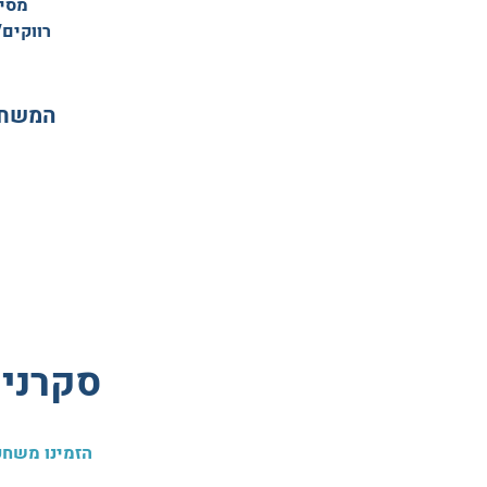
מסי
רווקים/
המשחק 
סקרנים
הזמינו משחק ב-3 צעדים פשוטים והכינו את עצמכם לחוויה מפתיעה, 