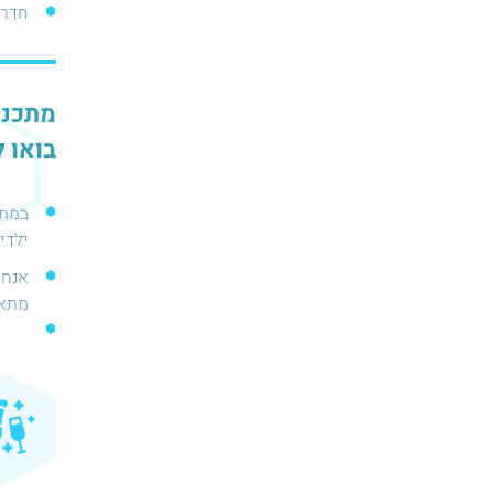
חדר 
מתכנני
בואו ל
במתח
ילדים או גם ו
אנחנ
מתאים לא