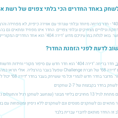
לשחק באחד החדרים הכי בלתי צפוים של רשת אס
״דירה 404״ - חדר בריחה מיוחד ובלתי שגרתי עם אווירה כיפית, לא מפחידה 
קת וגילויים מצחיקים ובלתי צפויים. החדר אינו מפחיד ומתאים גם בה
ו לגלות במו עיניכם מדוע "דירה 404" הוא אחד החדרים המקוריים ביותר שיצרנו.
וב לדעת לפני הזמנת החדר?
:
חדר בריחה "דירה 404" הוא חדר חדש עם סיפור מקורי וחיד
בשם ״דירה 68״ של חברת Challenge שפעל בעבר בהרצליה.
מדובר בחדר חדש לגמרי וכל מי ששיחק בעבר בחדר ״דירה 68״ יכול לשחק בחדר החדש שלנו.
לשחק בחדר בקבוצות של 2-7 שחקנים
 מחויבים בליווי מבוגר (שנחשב לשחקן רגיל והתשלום נקבע בהתאם)
 מתאים גם לשחקנים מנוסים וגם לשחקנים ללא ניסיון ומשפחות עם בני
 זה החדר מותאם לדוברי עברית בלבד