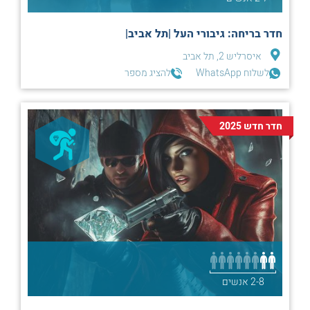
חדר בריחה: גיבורי העל |תל אביב|
איסרליש 2, תל אביב
לשלוח WhatsApp
להציג מספר
חדר חדש 2025
2-8 אנשים