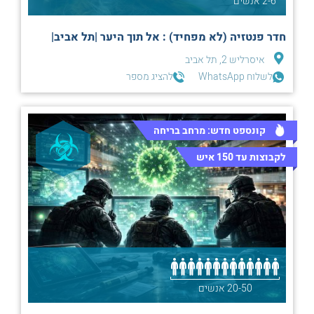
2-6 אנשים
חדר פנטזיה (לא מפחיד) : אל תוך היער |תל אביב|
איסרליש 2, תל אביב
לשלוח WhatsApp
להציג מספר
קונספט חדש: מרחב בריחה
לקבוצות עד 150 איש
20-50 אנשים