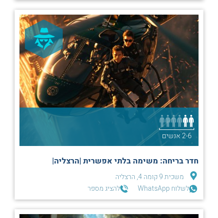
2-6 אנשים
חדר בריחה: משימה בלתי אפשרית |הרצליה|
משכית 9 קומה 4, הרצליה
לשלוח WhatsApp
להציג מספר