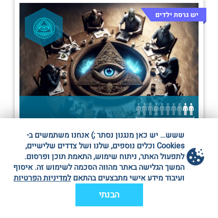
יש גרסת ילדים
2-10 אנשים
ששש… יש כאן מנגנון נסתר ;) אנחנו משתמשים ב-
Cookies וכלים נוספים, שלנו ושל צדדים שלישיים,
חדר בריחה: אילומינטי |תל אביב|
לתפעול האתר, ניתוח שימוש, התאמת תוכן ופרסום.
דיזינגוף סנטר ת״א, בניין B, קומה 3
המשך הגלישה באתר מהווה הסכמה לשימוש זה. איסוף
לשלוח WhatsApp
להציג מספר
ועיבוד מידע אישי מתבצעים בהתאם
למדיניות הפרטיות
הבנתי