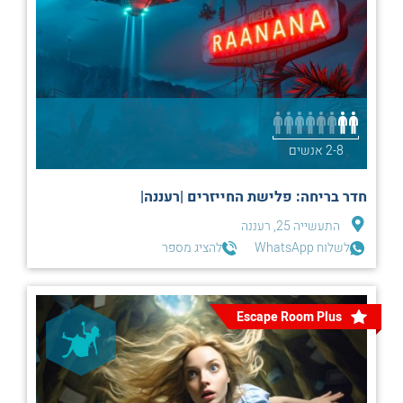
2-8 אנשים
חדר בריחה: פלישת החייזרים |רעננה|
התעשייה 25, רעננה
לשלוח WhatsApp
להציג מספר
Escape Room Plus