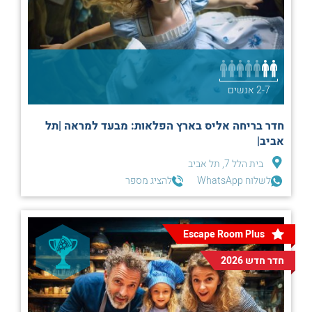
2-7 אנשים
חדר בריחה אליס בארץ הפלאות: מבעד למראה |תל
אביב|
בית הלל 7, תל אביב
לשלוח WhatsApp
להציג מספר
Escape Room Plus
חדר חדש 2026