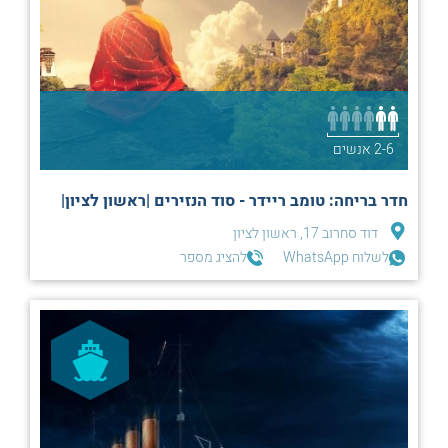
2-6 אנשים
חדר בריחה: טומב ריידר - סוד הנזירים |ראשון לציון|
דוד סחרוב 17, ראשון לציון
לשלוח WhatsApp
להציג מספר