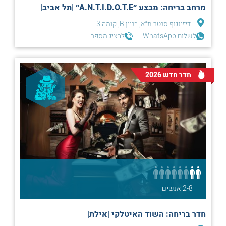
מרחב בריחה: מבצע ״A.N.T.I.D.O.T.E״ |תל אביב|
דיזינגוף סנטר ת״א, בניין B, קומה 3
לשלוח WhatsApp
להציג מספר
חדר חדש 2026
2-8 אנשים
חדר בריחה: השוד האיטלקי |אילת|