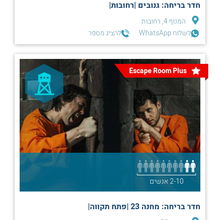
חדר בריחה: גנובים |רחובות|
המנוף 4, רחובות
לשלוח WhatsApp
להציג מספר
Escape Room Plus
2-10 אנשים
חדר בריחה: מחנה 23 |פתח תקווה|