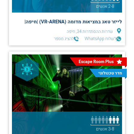
2-8 אנשים
לייזר טאג במציאות מדומה (VR-ARENA) |חיפה|
שדרות ההסתדרות 34, חיפה
לשלוח WhatsApp
להציג מספר
Escape Room Plus
חדר טכנולוגי
3-8 אנשים