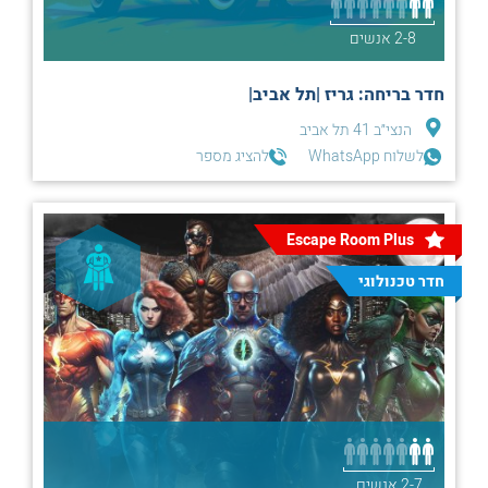
2-8 אנשים
חדר בריחה: גריז |תל אביב|
הנצי״ב 41 תל אביב
לשלוח WhatsApp
להציג מספר
Escape Room Plus
חדר טכנולוגי
2-7 אנשים