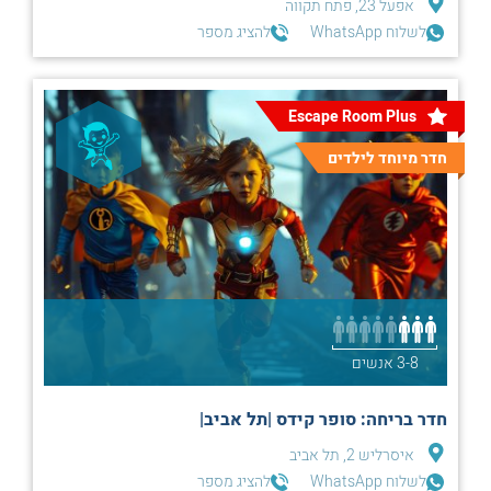
אפעל 23, פתח תקווה
לשלוח WhatsApp
להציג מספר
Escape Room Plus
חדר מיוחד לילדים
3-8 אנשים
חדר בריחה: סופר קידס |תל אביב|
איסרליש 2, תל אביב
לשלוח WhatsApp
להציג מספר