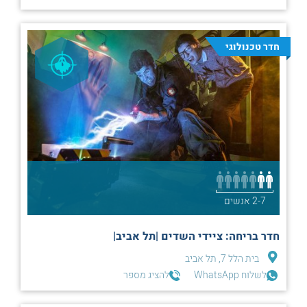
חדר טכנולוגי
2-7 אנשים
חדר בריחה: ציידי השדים |תל אביב|
בית הלל 7, תל אביב
לשלוח WhatsApp
להציג מספר