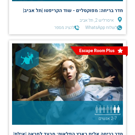
חדר בריחה: מפוקסלים - שוד הקריפטו |תל אביב|
איסרליש 2, תל אביב
לשלוח WhatsApp
להציג מספר
Escape Room Plus
2-7 אנשים
חדר בריחה אליס בארץ הפלאות: מבעד למראה |אילת|