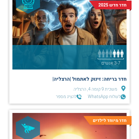
חדר חדש 2025
3-7 אנשים
חדר בריחה: זינוק לאתמול |הרצליה|
משכית 9 קומה 4, הרצליה
לשלוח WhatsApp
להציג מספר
חדר מיוחד לילדים