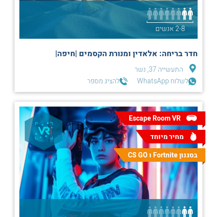
2-8 אנשים
חדר בריחה: אלאדין ומנורת הקסמים |חיפה|
התעשייה 37, נשר
לשלוח WhatsApp
להציג מספר
Escape Room VR
מחיר מיוחד
בסגנון Fortnite ו CS GO