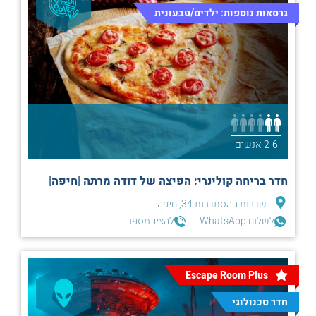
גרסאות נוספות: ילדים/טבעונית
2-6 אנשים
חדר בריחה קולינרי: הפיצה של דודה מרתה |חיפה|
שדרות ההסתדרות 34, חיפה
לשלוח WhatsApp
להציג מספר
Escape Room Plus
חדר טכנולוגי