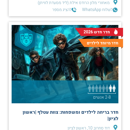
מאחורי מלון הרודס אילת (ליד מסעדת לוויתן)
לשלוח WhatsApp
להציג מספר
חדר חדש 2026
חדר מיוחד לילדים
2-8 אנשים
חדר בריחה לילדים ומשפחות: צוות עטלף |ראשון
לציון|
דוד סחרוב 10, ראשון לציון