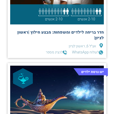
2-10 אנשים
2-10 אנשים
חדר בריחה לילדים ומשפחות: מבצע חילוץ |ראשון
לציון|
אצ״ל 6, ראשון לציון
לשלוח WhatsApp
להציג מספר
יש גרסת ילדים