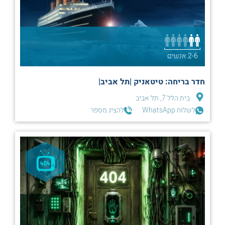
2-6 אנשים
חדר בריחה: טיטאניק |תל אביב|
בית הלל 7, תל אביב
לשלוח WhatsApp
להציג מספר