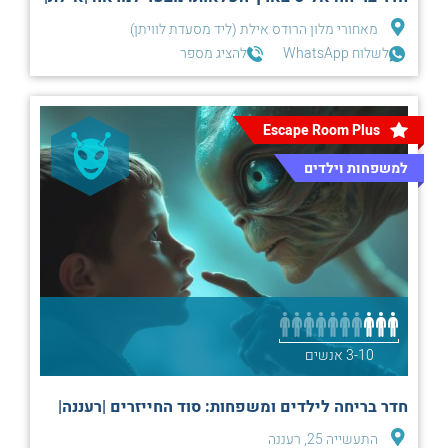
מאחורי מלון הרודס אילת (ליד מסעדת לוויתן)
לשלוח WhatsApp
להציג מספר
Escape Room Plus
למשפחות וילדים
3-10 אנשים
חדר בריחה לילדים ומשפחות: סוד החייזרים |רעננה|
התעשייה 25, רעננה