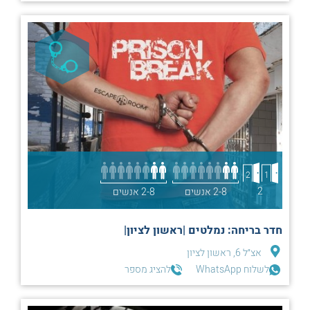
2
1
2
2-8 אנשים
2-8 אנשים
חדר בריחה: נמלטים |ראשון לציון|
אצ״ל 6, ראשון לציון
לשלוח WhatsApp
להציג מספר