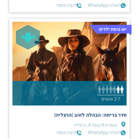
לשלוח WhatsApp
להציג מספר
יש גרסת ילדים
2-7 אנשים
חדר בריחה: הבהלה לזהב |הרצליה|
משכית 9 קומה 4, הרצליה
לשלוח WhatsApp
להציג מספר