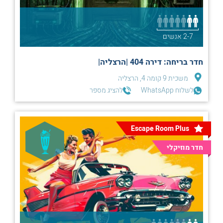
2-7 אנשים
חדר בריחה: דירה 404 |הרצליה|
משכית 9 קומה 4, הרצליה
לשלוח WhatsApp
להציג מספר
Escape Room Plus
חדר מוזיקלי