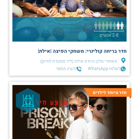
2-8 אנשים
חדר בריחה קולינרי: משחקי הפיצה |אילת|
מאחורי מלון הרודס אילת (ליד מסעדת לוויתן)
לשלוח WhatsApp
להציג מספר
חדר מיוחד לילדים