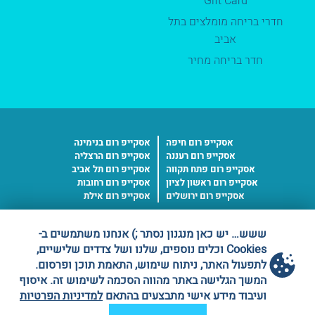
Gift Card
חדרי בריחה מומלצים בתל
אביב
חדר בריחה מחיר
אסקייפ רום חיפה
אסקייפ רום בנימינה
אסקייפ רום רעננה
אסקייפ רום הרצליה
אסקייפ רום פתח תקווה
אסקייפ רום תל אביב
אסקייפ רום ראשון לציון
אסקייפ רום רחובות
אסקייפ רום ירושלים
אסקייפ רום אילת
ששש… יש כאן מנגנון נסתר ;) אנחנו משתמשים ב-
ספק מורשה
Cookies וכלים נוספים, שלנו ושל צדדים שלישיים,
משרד הבטחון
לתפעול האתר, ניתוח שימוש, התאמת תוכן ופרסום.
מס' ספק 11016227
המשך הגלישה באתר מהווה הסכמה לשימוש זה. איסוף
ועיבוד מידע אישי מתבצעים בהתאם
למדיניות הפרטיות