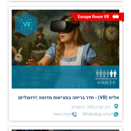
Escape Room VR
2-6 אנשים
אליס (VR) - חדר בריחה במציאות מדומה |ירושלים|
דרך חברון 105, ירושלים
לשלוח WhatsApp
להציג מספר