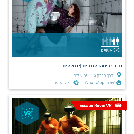
2-5 אנשים
חדר בריחה: לכודים |ירושלים|
דרך חברון 105, ירושלים
לשלוח WhatsApp
להציג מספר
Escape Room VR