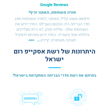
Google Reviews
רושלים
חוויה משותפת, מאתגר וכיף!
שיח
היה לנו
חיפשנו משהו קליל, מאתגר, לחוויה משותפת ואכן
מומלץ 
ר מקסים!
חדר הבריחה היה המקום בשבילנו. החדר דרש את
4 
השותפות שלנו - שללא ספק, לא היינו מצליחים
מעולו
אילולא אחד והשנייה. החדר דרש מאיתנו להפעיל
לשני,
חשיבה מאתגרת, יצירת
...
>>>
היתרונות של רשת אסקייפ רום
ישראל
בחרתם את רשת חדרי הבריחה המתקדמת בישראל!