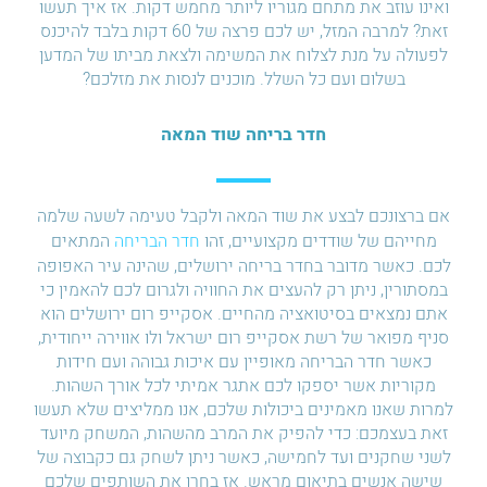
ואינו עוזב את מתחם מגוריו ליותר מחמש דקות. אז איך תעשו
זאת? למרבה המזל, יש לכם פרצה של 60 דקות בלבד להיכנס
לפעולה על מנת לצלוח את המשימה ולצאת מביתו של המדען
בשלום ועם כל השלל. מוכנים לנסות את מזלכם?
חדר בריחה שוד המאה
אם ברצונכם לבצע את שוד המאה ולקבל טעימה לשעה שלמה
מחייהם של שודדים מקצועיים, זהו
חדר הבריחה
המתאים
לכם. כאשר מדובר בחדר בריחה ירושלים, שהינה עיר האפופה
במסתורין, ניתן רק להעצים את החוויה ולגרום לכם להאמין כי
אתם נמצאים בסיטואציה מהחיים. אסקייפ רום ירושלים הוא
סניף מפואר של רשת אסקייפ רום ישראל ולו אווירה ייחודית,
כאשר חדר הבריחה מאופיין עם איכות גבוהה ועם חידות
מקוריות אשר יספקו לכם אתגר אמיתי לכל אורך השהות.
למרות שאנו מאמינים ביכולות שלכם, אנו ממליצים שלא תעשו
זאת בעצמכם: כדי להפיק את המרב מהשהות, המשחק מיועד
לשני שחקנים ועד לחמישה, כאשר ניתן לשחק גם כקבוצה של
שישה אנשים בתיאום מראש. אז בחרו את השותפים שלכם