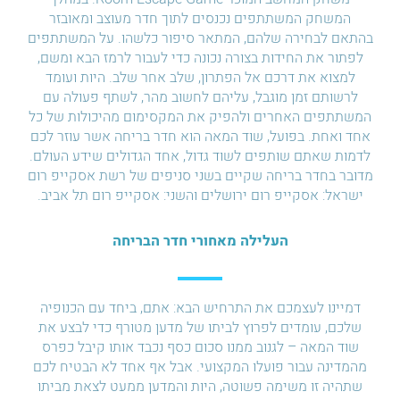
המשחק המשתתפים נכנסים לתוך חדר מעוצב ומאובזר
בהתאם לבחירה שלהם, המתאר סיפור כלשהו. על המשתתפים
לפתור את החידות בצורה נכונה כדי לעבור לרמז הבא ומשם,
למצוא את דרכם אל הפתרון, שלב אחר שלב. היות ועומד
לרשותם זמן מוגבל, עליהם לחשוב מהר, לשתף פעולה עם
המשתתפים האחרים ולהפיק את המקסימום מהיכולות של כל
אחד ואחת. בפועל, שוד המאה הוא חדר בריחה אשר עוזר לכם
לדמות שאתם שותפים לשוד גדול, אחד הגדולים שידע העולם.
מדובר בחדר בריחה שקיים בשני סניפים של רשת אסקייפ רום
ישראל: אסקייפ רום ירושלים והשני: אסקייפ רום תל אביב.
העלילה מאחורי חדר הבריחה
דמיינו לעצמכם את התרחיש הבא: אתם, ביחד עם הכנופיה
שלכם, עומדים לפרוץ לביתו של מדען מטורף כדי לבצע את
שוד המאה – לגנוב ממנו סכום כסף נכבד אותו קיבל כפרס
מהמדינה עבור פועלו המקצועי. אבל אף אחד לא הבטיח לכם
שתהיה זו משימה פשוטה, היות והמדען ממעט לצאת מביתו