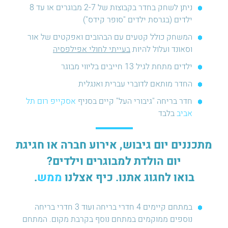
ניתן לשחק בחדר בקבוצות של 2-7 מבוגרים או עד 8
ילדים (בגרסת ילדים "סופר קידס")
המשחק כולל קטעים עם הבהובים ואפקטים של אור
וסאונד ועלול להיות
בעייתי לחולי אפילפסיה
ילדים מתחת לגיל 13 חייבים בליווי מבוגר
החדר מותאם לדוברי עברית ואנגלית
חדר בריחה "גיבורי העל" קיים בסניף
אסקייפ רום תל
אביב
בלבד
מתכננים יום גיבוש, אירוע חברה או חגיגת
יום הולדת למבוגרים וילדים?
בואו לחגוג אתנו. כיף אצלנו
ממש
.
במתחם קיימים 4 חדרי בריחה ועוד 3 חדרי בריחה
נוספים ממוקמים במתחם נוסף בקרבת מקום. המתחם