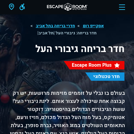
אסקייפ רום
חדרי בריחה בתל אביב
חדר בריחה: גיבורי העל |תל אביב|
חדר בריחה גיבורי העל
Escape Room Plus
חדר טכנולוגי
בעולם בו נבלי על זוממים מזימות מרושעות, יש רק
קבוצה אחת שיכולה לעצור אותם. ליגת גיבורי העל!
ששת הגיבורים הגדולים בהיסטוריה: דוקטור
אטומיקס, בעל מוח העל הגדול מכולם, חזיז ורעם,
התאומים השולטים במזג האוויר, גברת סופרן, בעלת
הכוחות העל קוליים, איש הנץ, עם ראיית העל וקפטן