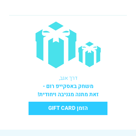
דרך אגב,
משחק באסקייפ רום -
זאת מתנה מגניבה ויחודית!
הזמן GIFT CARD