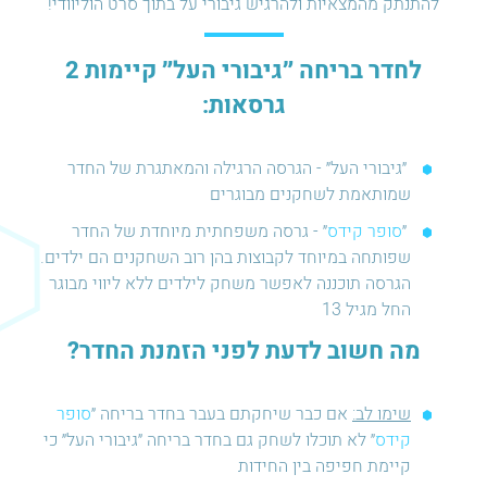
להתנתק מהמצאיות ולהרגיש גיבורי על בתוך סרט הוליוודי!
לחדר בריחה ״גיבורי העל״ קיימות 2
גרסאות:
״גיבורי העל״ - הגרסה הרגילה והמאתגרת של החדר
שמותאמת לשחקנים מבוגרים
״
סופר קידס
״ - גרסה משפחתית מיוחדת של החדר
שפותחה במיוחד לקבוצות בהן רוב השחקנים הם ילדים.
הגרסה תוכננה לאפשר משחק לילדים ללא ליווי מבוגר
החל מגיל 13
מה חשוב לדעת לפני הזמנת החדר?
שימו לב:
אם כבר שיחקתם בעבר בחדר בריחה ״
סופר
קידס
״ לא תוכלו לשחק גם בחדר בריחה ״גיבורי העל״ כי
קיימת חפיפה בין החידות