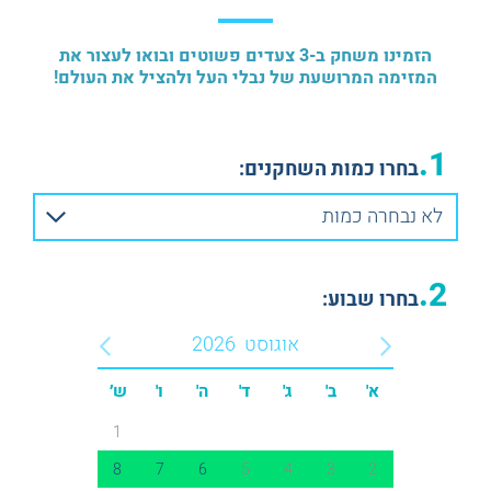
ESCAPE ROOM PLUS
חדרי בריחה באנגלית
הזמינו משחק ב-3 צעדים פשוטים ובואו לעצור את
המזימה המרושעת של נבלי העל ולהציל את העולם!
1.
בחרו כמות השחקנים:
לא נבחרה כמות
2.
בחרו שבוע:
אוגוסט
2026
א'
ב'
ג'
ד'
ה'
ו'
ש׳
1
8
7
6
5
4
3
2