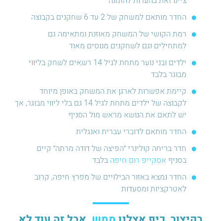
ציינו זאת בהערות להזמנה
החדר מותאם למשחק של 2 עד 6 שחקנים בקבוצה
רמת הקושי של המשחק מאוזנת ומתאימה גם
למתחילים וגם לשחקנים מנוסים מאוד
ילדים ובני נוער מתחת לגיל 14 רשאים לשחק בליווי
מבוגר בלבד
קיימת אפשרות לארגן את המשחק באופן מיוחד
לקבוצה של ילדים מתחת לגיל 14 גם בלי ליווי מבוגר, אך
יש לתאם את הנושא מראש מול הסניף
החדר מותאם לדוברי עברית ואנגלית
חדר בריחה קולינרי ״הפיצה של דודה מרתה״ קיים
בסניף
אסקייפ רום חיפה
בלבד
החדר נמצא באזור הבילויים של מפרץ חיפה, קרוב
לאטרקציות ומסעדות
בקיצור, כיף אצלנו
ממש
. אבל זה עוד לא