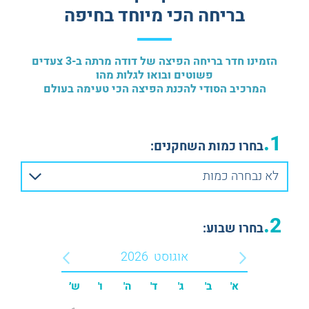
חדרי בריחה מצחיקים
חדרי בריחה בצפון
בריחה הכי מיוחד בחיפה
מתאים לנשים בהריון
חדרי בריחה קולינריים
ESCAPE ROOM PLUS
חדרי בריחה באנגלית
הזמינו חדר בריחה הפיצה של דודה מרתה ב-3 צעדים
פשוטים ובואו לגלות מהו
המרכיב הסודי להכנת הפיצה הכי טעימה בעולם
1.
בחרו כמות השחקנים:
לא נבחרה כמות
2.
בחרו שבוע:
אוגוסט
2026
א'
ב'
ג'
ד'
ה'
ו'
ש׳