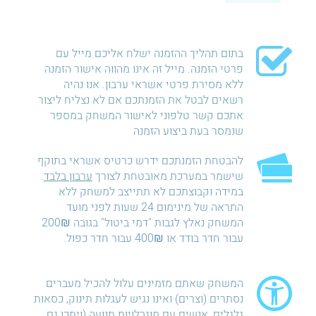
בתום תהליך ההזמנה ישלח אליכם מייל עם
פרטי הזמנה. מייל זה אינו מהווה אישור הזמנה
ללא מסירת פרטי אשראי ערבון. אנו נהיה
רשאים לבטל את הזמנתכם אם לא נצליח ליצור
אתכם קשר טלפוני לאישור המשחק במספר
שנמסר בעת ביצוע הזמנה
להבטחת הזמנתכם ידרש כרטיס אשראי בתוקף
שישמר במערכת מאובטחת לצורך
ערבון בלבד
.
במידה וקבוצתכם לא תתייצב למשחק ללא
התראה של מינימום 24 שעות לפני מועד
המשחק נאלץ לגבות "דמי ביטול" בגובה 200₪
עבור חדר בודד או 400₪ עבור חדר כפול.
המשחק שאתם מזמינים עלול להכיל מעברים
נסתרים (וצרים) ואינו נגיש לעגלות תינוק, כסאות
גלגלים, אנשים עם מוגבלויות תנועה (ויתכן גם