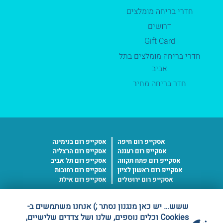
חדרי בריחה מומלצים
דרושים
Gift Card
חדרי בריחה מומלצים בתל
אביב
חדר בריחה מחיר
אסקייפ רום חיפה
אסקייפ רום בנימינה
אסקייפ רום רעננה
אסקייפ רום הרצליה
אסקייפ רום פתח תקווה
אסקייפ רום תל אביב
אסקייפ רום ראשון לציון
אסקייפ רום רחובות
אסקייפ רום ירושלים
אסקייפ רום אילת
ששש… יש כאן מנגנון נסתר ;) אנחנו משתמשים ב-
ספק מורשה
Cookies וכלים נוספים, שלנו ושל צדדים שלישיים,
משרד הבטחון