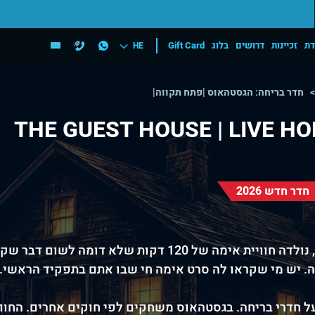
דת
זכיינות
דרושים
בלוג
Gift Card
HE
חדר בריחה: הגסטהאוס |פתח תקווה|
THE GUEST HOUSE | LIVE H
חדר חדש 2026
 דקות שלא דומה לשום דבר שקיים היום בארץ.
. יש מי שקראו לה סרט אימה חי שבו אתם בתפקיד הראשי.
 חדרי בריחה. בגסטהאוס משחקים לפי חוקים אחרים. החוו