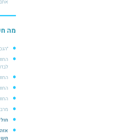
אתם 
מה חש
⁠״הג
⁠החווי
לבדו
החוו
⁠החו
החוו
מרבי
חולי
אזהר
חשש,