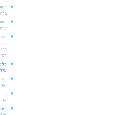
בריח
⁠תשו
להיו
⁠מהר
בשונ
דרך 
הסיפ
כל א
עיל
⁠החד
ואחר
כדי 
אחד 