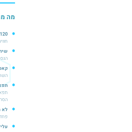
מה מח
120 דקות בתוך סרט אימה חי
חווי
שיתו
הגסט
קאסט
השחק
תפאו
תפאו
הסרט
לא ר
פחד,
עליל