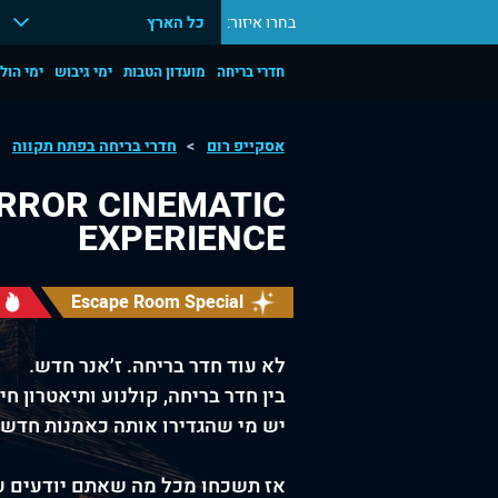
בחרו איזור:
כל הארץ
חדרי בריחה
מועדון הטבות
ימי גיבוש
ימי הול
אסקייפ רום
חדרי בריחה בפתח תקווה
ORROR CINEMATIC
EXPERIENCE
Escape Room Special
לא עוד חדר בריחה. ז׳אנר חדש.
בין חדר בריחה, קולנוע ותיאטרון חי, נולדה חוויית אימה של 120
יש מי שהגדירו אותה כאמנות חדשה
אז תשכחו מכל מה שאתם יודעים על