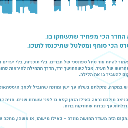
 החדר הכי מפחיד שתשחקו בו.
רט הכי סוחף ומטלטל שתיכנסו לתוכו.
אמור להיות עוד טיול ספונטני של חברים. בלי תוכניות, בלי יעדים
הרעש של העיר. אבל כשהחושך ירד, הדרך התחילה להיראות פחות 
ם להעביר בו את הלילה.
ש במקרה, נתקלתם בשלט עץ ישן ומוזנח שהוביל לכאן: הגסטהאוס 
ניצב מולכם נראה כאילו הזמן קפא בו לפני עשרות שנים. חזית כפ
דלתות עץ כבדות שחורקות ברוח.
קום הזה משדר תחושה מוזרה – כאילו מישהו, או משהו, מחכה ש