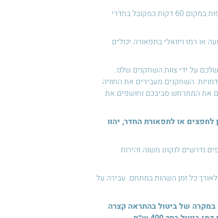
החוויה ארוכה מהרגיל ונמשכת 120 דקות משחק מלאות, כלומר שעתיים רצופות במקום 60 דקות כמקובל בחדרי
ה או רמז ויזואלי בתפאורה יכולים
לכם על ידי צוות השחקנים שלנו.
מויות. השחקנים מעבירים את החוויה
מדים את המתרחש סביבכם וחושפים את
ן לחפצים או לתפאורת החדר, יהוו
ים נדרשים לנקוט משנה זהירות
לאורך כל זמן השהות במתחם. עבירה על
שר בהתראה של לפחות 24 שעות מראש. במקרה של ביטול בהתראה קצרה