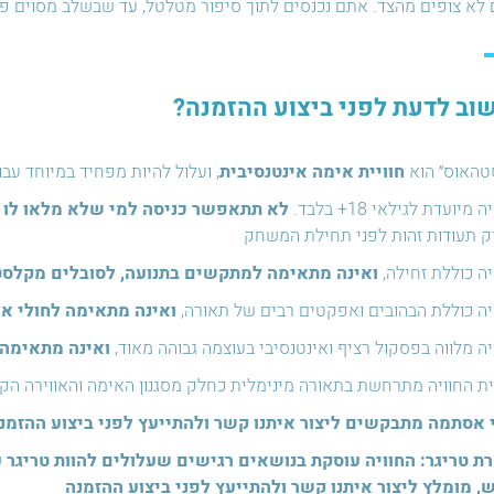
לא צופים מהצד. אתם נכנסים לתוך סיפור מטלטל, עד שבשלב מסוים פ
וב לדעת לפני ביצוע ההזמנה?
סטהאוס״ הוא
חוויית אימה אינטנסיבית
, ועלול להיות מפחיד במיוחד עב
ה מיועדת לגילאי 18+ בלבד.
לא תתאפשר כניסה למי שלא מלאו לו 18.
ק תעודות זהות לפני תחילת המשחק
יה כוללת זחילה,
ואינה מתאימה למתקשים בתנועה, לסובלים מקלסטר
ויה כוללת הבהובים ואפקטים רבים של תאורה,
ואינה מתאימה לחולי א
יה מלווה בפסקול רציף ואינטנסיבי בעוצמה גבוהה מאוד,
ואינה מתאימה 
ת החוויה מתרחשת בתאורה מינימלית כחלק מסגנון האימה והאווירה הקו
 אסתמה מתבקשים ליצור איתנו קשר ולהתייעץ לפני ביצוע ההזמנ
ת טריגר:
החוויה עוסקת בנושאים רגישים שעלולים להוות טריגר
 מומלץ ליצור איתנו קשר ולהתייעץ לפני ביצוע ההזמנה