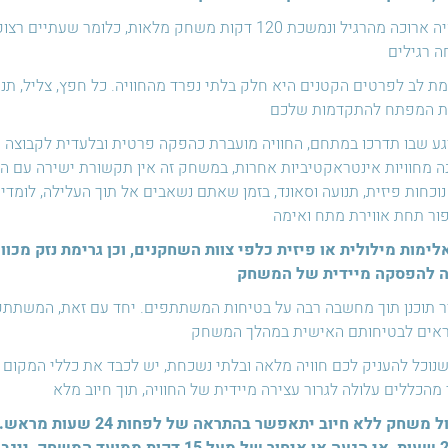
ה רגילים
מת לב לפרטים הקטנים היא חלק בלתי נפרד מהחוויה. כל חפץ, צליל, תנוע
ת המפתח להתקדמות שלכם
גע שבו תדרכו במתחם, החוויה מועברת כהפקה פרטית ובלעדית לקבוצה ש
ה מחוויות אינטראקטיביות אחרות, במשחק זה אין תקשורת ישירה עם הד
נוכחות פיזית, תנועה וסאונד, בזמן שאתם נשאבים אל תוך העלילה, לו
ור תחת אווירת מתח ואימה
לימות מילולית או פיזית כלפי צוות השחקנים, וכן גרימת נזק מכוו
ה להפסקה מיידית של המשחק
ר תוכנן תוך מחשבה רבה על בטיחות המשתתפים. יחד עם זאת, המשתתפ
אים לבטיחותם האישית במהלך המשחק
שנוכל להעניק לכם חוויה מלאה ובלתי נשכחת, יש לכבד את כללי המקום 
מהכללים עלולה לגרור עצירה מיידית של החוויה, תוך חיוב מלא
⁠ביטול משחק ללא חיוב יתאפ