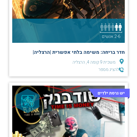
2-6 אנשים
חדר בריחה: משימה בלתי אפשרית |הרצליה|
משכית 9 קומה 4, הרצליה
להציג מספר
יש גרסת ילדים