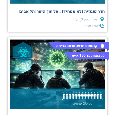
חדר פנטזיה (לא מפחיד) : אל תוך היער |תל אביב|
איסרליש 2, תל אביב
להציג מספר
קונספט חדש: מרחב בריחה
לקבוצות עד 150 איש
20-50 אנשים