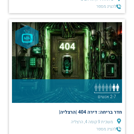
להציג מספר
2-7 אנשים
חדר בריחה: דירה 404 |הרצליה|
משכית 9 קומה 4, הרצליה
להציג מספר