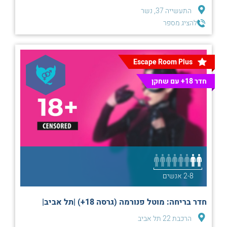
התעשייה 37, נשר
להציג מספר
Escape Room Plus
חדר 18+ עם שחקן
2-8 אנשים
חדר בריחה: מוטל פנורמה (גרסה 18+) |תל אביב|
הרכבת 22 תל אביב