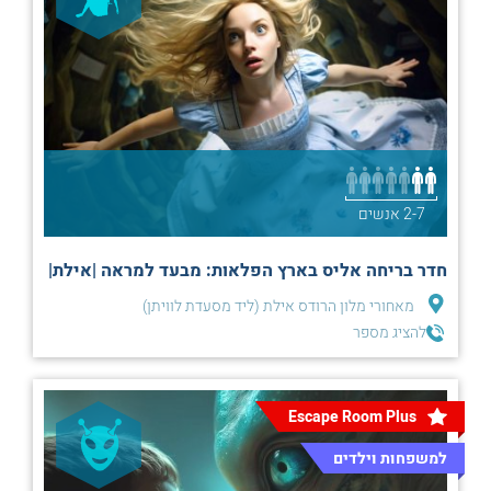
2-7 אנשים
חדר בריחה אליס בארץ הפלאות: מבעד למראה |אילת|
מאחורי מלון הרודס אילת (ליד מסעדת לוויתן)
להציג מספר
Escape Room Plus
למשפחות וילדים