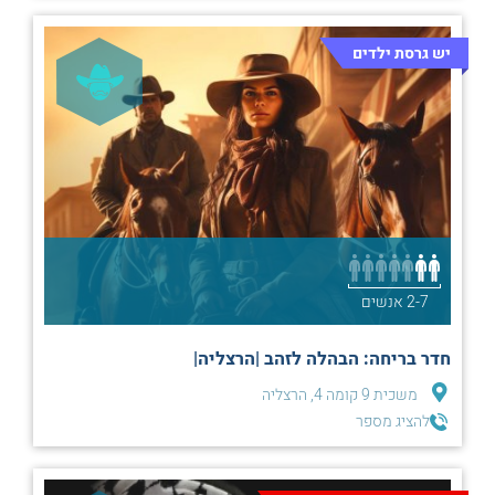
יש גרסת ילדים
2-7 אנשים
חדר בריחה: הבהלה לזהב |הרצליה|
משכית 9 קומה 4, הרצליה
להציג מספר