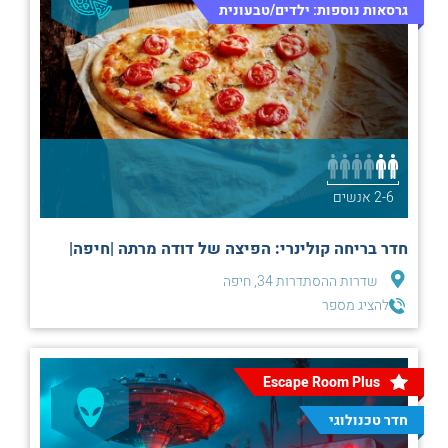
גרסאות נוספות: ילדים/טבעונית
2-6 אנשים
חדר בריחה קולינרי: הפיצה של דודה מרתה |חיפה|
שדרות ההסתדרות 34, חיפה
להציג מספר
Escape Room Plus
חדר טכנולוגי