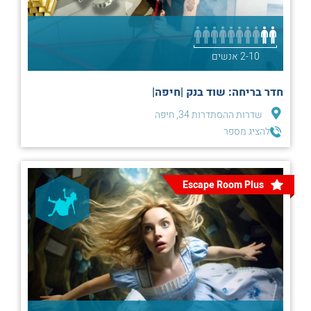
2-10 אנשים
חדר בריחה: שוד בנק |חיפה|
שדרות ההסתדרות 34, חיפה
להציג מספר
Escape Room Plus