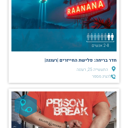
2-8 אנשים
חדר בריחה: פלישת החייזרים |רעננה|
התעשייה 25, רעננה
להציג מספר