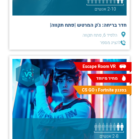
2-10 אנשים
חדר בריחה: ג'ק המרטש |פתח תקווה|
הלפיד 6, פתח תקווה
להציג מספר
Escape Room VR
מחיר מיוחד
בסגנון Fortnite ו CS GO
2-8 אנשים