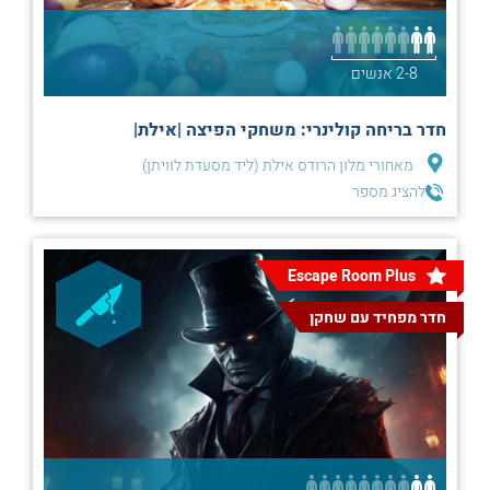
2-8 אנשים
חדר בריחה קולינרי: משחקי הפיצה |אילת|
מאחורי מלון הרודס אילת (ליד מסעדת לוויתן)
להציג מספר
Escape Room Plus
חדר מפחיד עם שחקן