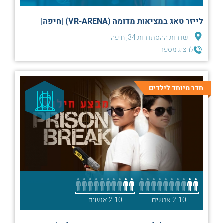
לייזר טאג במציאות מדומה (VR-ARENA) |חיפה|
שדרות ההסתדרות 34, חיפה
להציג מספר
חדר מיוחד לילדים
2-10 אנשים
2-10 אנשים