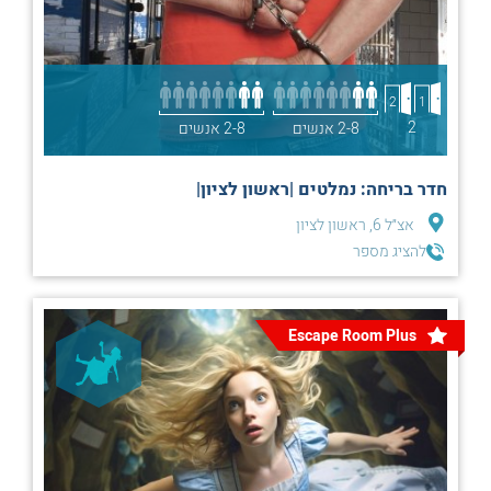
2
1
2
2-8 אנשים
2-8 אנשים
חדר בריחה: נמלטים |ראשון לציון|
אצ״ל 6, ראשון לציון
להציג מספר
Escape Room Plus