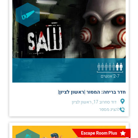
2-7 אנשים
חדר בריחה: המסור |ראשון לציון|
דוד סחרוב 17, ראשון לציון
להציג מספר
Escape Room Plus