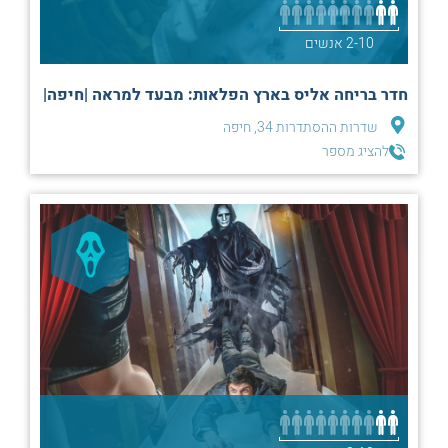
2-10 אנשים
חדר בריחה אליס בארץ הפלאות: מבעד למראה |חיפה|
שדרות ההסתדרות 34, חיפה
להציג מספר