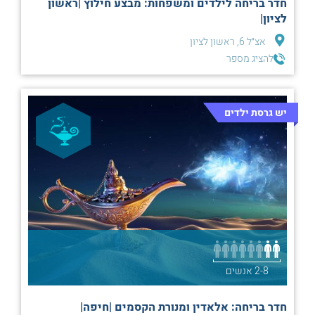
חדר בריחה לילדים ומשפחות: מבצע חילוץ |ראשון
לציון|
אצ״ל 6, ראשון לציון
להציג מספר
יש גרסת ילדים
2-8 אנשים
חדר בריחה: אלאדין ומנורת הקסמים |חיפה|