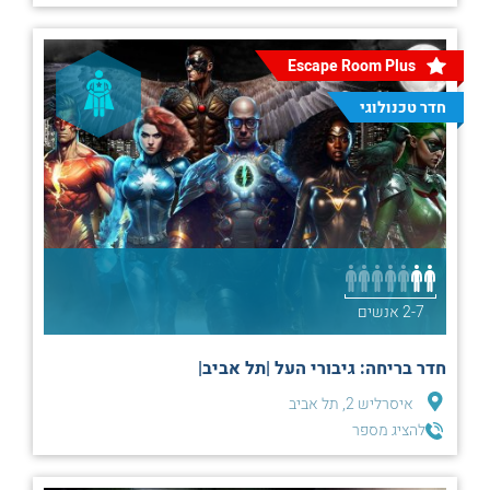
Escape Room Plus
חדר טכנולוגי
2-7 אנשים
חדר בריחה: גיבורי העל |תל אביב|
איסרליש 2, תל אביב
להציג מספר