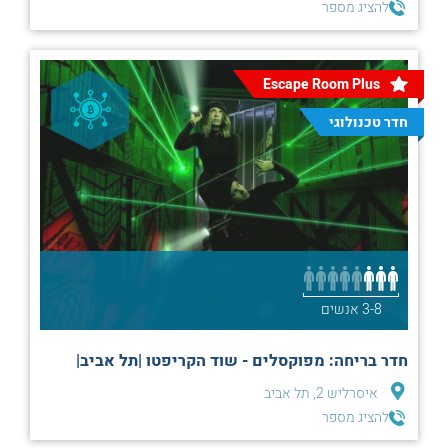
להציג מספר
Escape Room Plus
חדר טכנולוגי
3-8 אנשים
חדר בריחה: מפוקסלים - שוד הקריפטו |תל אביב|
איסרליש 2, תל אביב
להציג מספר