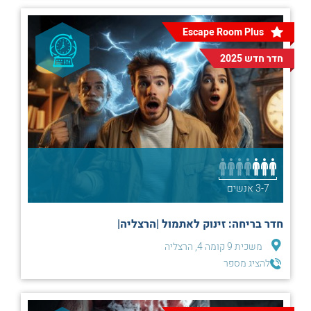
Escape Room Plus
חדר חדש 2025
3-7 אנשים
חדר בריחה: זינוק לאתמול |הרצליה|
משכית 9 קומה 4, הרצליה
להציג מספר