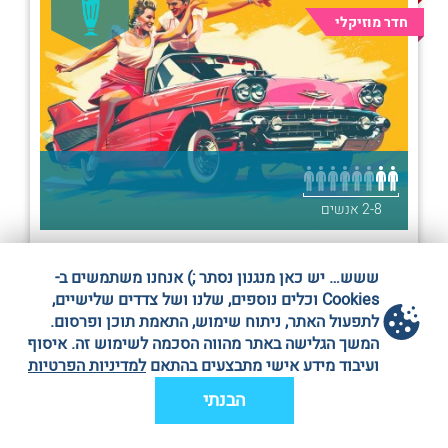
חדר מוזיקלי
2-8 אנשים
חדר בריחה: גריז |תל אביב|
ששש… יש כאן מנגנון נסתר ;) אנחנו משתמשים ב-
הנצי״ב 41 תל אביב
Cookies וכלים נוספים, שלנו ושל צדדים שלישיים,
להציג מספר
לתפעול האתר, ניתוח שימוש, התאמת תוכן ופרסום.
המשך הגלישה באתר מהווה הסכמה לשימוש זה. איסוף
ועיבוד מידע אישי מתבצעים בהתאם
למדיניות הפרטיות
Escape Room Plus
הבנתי
חדר מפחיד עם שחקן