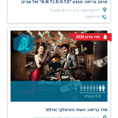
מרחב בריחה: מבצע ״A.N.T.I.D.O.T.E״ |תל אביב|
דיזינגוף סנטר ת״א, בניין B, קומה 3
להציג מספר
חדר חדש 2026
2-8 אנשים
חדר בריחה: השוד האיטלקי |אילת|