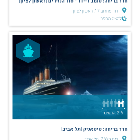
חדר בריחה: טומב ריידר - סוד הנזירים |ראשון לציון|
דוד סחרוב 17, ראשון לציון
להציג מספר
2-6 אנשים
חדר בריחה: טיטאניק |תל אביב|
בית הלל 7, תל אביב