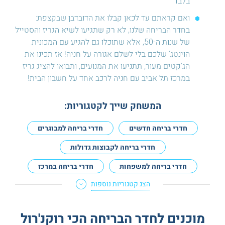
בלבד
ואם קראתם עד לכאן קבלו את הדובדבן שבקצפת:
בחדר הבריחה שלנו, לא רק שתגיעו לשיא הגריז והסטייל
של שנות ה-50, אלא שתוכלו גם להגיע עם המכונית
הוינטג' שלכם בלי לשלם אגורה על חניה! אז תכינו את
הג'קטים מעור, תתניעו את המנועים, ותבואו להציג גריז
במרכז תל אביב עם חניה לרכב אחד על חשבון הבית!
המשחק שייך לקטגוריות:
חדרי בריחה חדשים
חדרי בריחה למבוגרים
חדרי בריחה לקבוצות גדולות
חדרי בריחה למשפחות
חדרי בריחה במרכז
הצג קטגוריות נוספות
חדרים עם גרסה למתחילים
חדרי בריחה לא מפחידים
חדרי בריחה למנוסים
מוכנים לחדר הבריחה הכי רוקנ'רול
חדרי בריחה לדייט
חדרי בריחה לזוגות