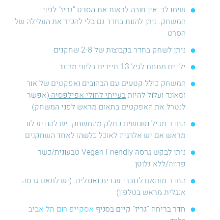
שימו לב:
אין חובה לראות את הסרט "גריז" לפני
המשחק. ניתן להנות בחדר גם בלי להכיר את העלילה של
הסרט
ניתן לשחק בחדר בקבוצות של 2-8 שחקנים
ילדים מתחת לגיל 13 חייבים בליווי מבוגר
המשחק כולל קטעים עם הבהובים ואפקטים של אור
וסאונד ועלול להיות
בעייתי לחולי אפילפסיה
(אפשר
לנטרל את האפקטים בתאום מראש לפני המשחק)
החדר מכיל נשנושים כחלק מהמשחק. יש להודיע לנו
מראש אם יש אלרגיה לאוכל כלשהו לאחד השחקנים
ניתן לבקש גרסה Vegan Friendly טבעונית/כשר
פרווה/ללא גלוטן
החדר מותאם לדוברי עברית ואנגלית. (יש לתאם גרסה
אנגלית מראש בטלפון)
חדר בריחה "גריז" קיים בסניף
אסקייפ רום תל אביב