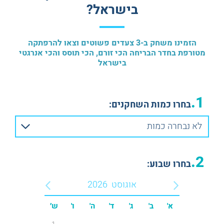
בישראל?
חדרי בריחה מצחיקים
מתאים לנשים בהריון
ESCAPE ROOM PLUS
חדרי בריחה באנגלית
הזמינו משחק ב-3 צעדים פשוטים וצאו להרפתקה
מטורפת בחדר הבריחה הכי זורם, הכי תוסס והכי אנרגטי
בישראל
1.
בחרו כמות השחקנים:
לא נבחרה כמות
2.
בחרו שבוע:
אוגוסט
2026
א'
ב'
ג'
ד'
ה'
ו'
ש׳