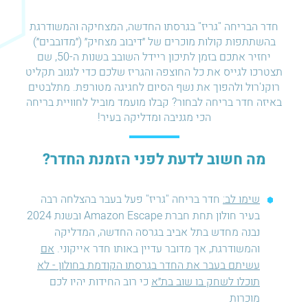
חדר הבריחה "גריז" בגרסתו החדשה, המצחיקה והמשודרגת
בהשתתפות קולות מוכרים של ״דיבוב מצחיק״ (״מדובבים״)
יחזיר אתכם בזמן לתיכון ריידל השובב בשנות ה-50, שם
תצטרכו לגייס את כל החוצפה והגריז שלכם כדי לגנוב תקליט
רוקנ'רול ולהפוך את נשף הסיום לחגיגה מטורפת. מתלבטים
באיזה חדר בריחה לבחור? קבלו מועמד מוביל לחוויית בריחה
הכי מגניבה ומדליקה בעיר!
מה חשוב לדעת לפני הזמנת החדר?
שימו לב:
חדר בריחה "גריז" פעל בעבר בהצלחה רבה
בעיר חולון תחת חברת Amazon Escape ובשנת 2024
נבנה מחדש בתל אביב בגרסה החדשה, המדליקה
והמשודרגת, אך מדובר עדיין באותו חדר אייקוני.
אם
עשיתם בעבר את החדר בגרסתו הקודמת בחולון - לא
תוכלו לשחק בו שוב בת״א
כי רוב החידות יהיו לכם
מוכרות