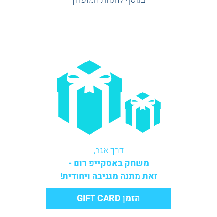
בנוסף להנחת המועדון
דרך אגב,
משחק באסקייפ רום -
זאת מתנה מגניבה ויחודית!
הזמן GIFT CARD