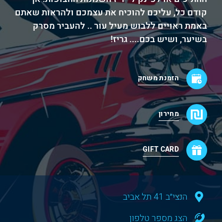
קודם כל, עליכם להוכיח את עצמכם ולהראות שאתם
באמת ראויים ללבוש מעיל עור .. להעביר מסרק
בשיער, ושיש בכם.... גריז!
הזמנת משחק
מחירון
GIFT CARD
הנצי״ב 41 תל אביב
הצג מספר טלפון