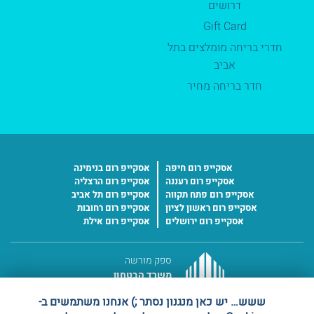
דרושים
Gift Card
חדרי בריחה מומלצים בתל
אביב
חדר בריחה מחיר
אסקייפ רום חיפה
אסקייפ רום בנימינה
אסקייפ רום רעננה
אסקייפ רום הרצליה
אסקייפ רום פתח תקווה
אסקייפ רום תל אביב
אסקייפ רום ראשון לציון
אסקייפ רום רחובות
אסקייפ רום ירושלים
אסקייפ רום אילת
ספק מורשה
משרד הבטחון
מס' ספק 11016227
ששש… יש כאן מנגנון נסתר ;) אנחנו משתמשים ב-