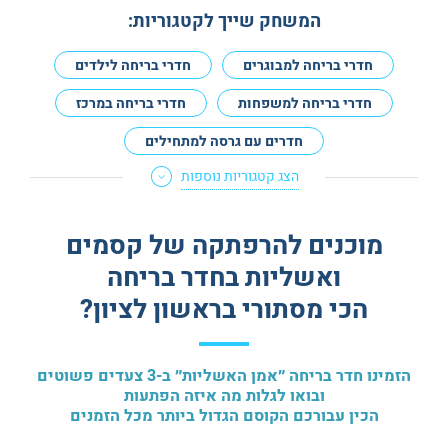
המשחק שייך לקטגוריות:
חדרי בריחה למבוגרים
חדרי בריחה לילדים
חדרי בריחה למשפחות
חדרי בריחה במרכז
חדרים עם גרסה למתחילים
הצג קטגוריות נוספות
חדרי בריחה לא מפחידים
חדרי בריחה למנוסים
חדרי בריחה לדייט
חדרי בריחה לזוגות
מוכנים להרפתקה של קסמים
מתאים לנשים בהריון
חדרי בריחה באנגלית
ואשליות בחדר בריחה
הכי מסתורי בראשון לציון?
הזמינו חדר בריחה ״אמן האשליות״ ב-3 צעדים פשוטים
ובואו לגלות מה איזה הפתעות
הכין עבורכם הקוסם הגדול ביותר מכל הזמנים