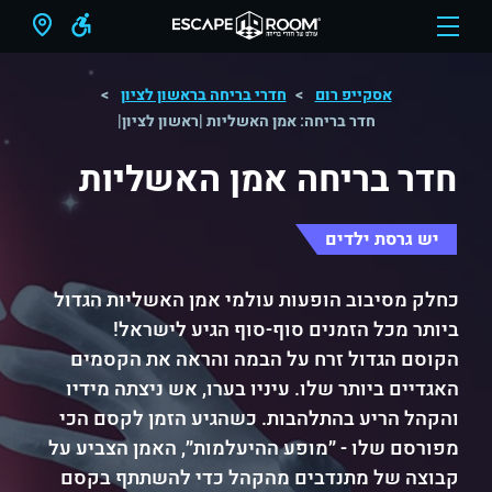
אסקייפ רום
חדרי בריחה בראשון לציון
חדר בריחה: אמן האשליות |ראשון לציון|
חדר בריחה אמן האשליות
יש גרסת ילדים
כחלק מסיבוב הופעות עולמי אמן האשליות הגדול
ביותר מכל הזמנים סוף-סוף הגיע לישראל!
הקוסם הגדול זרח על הבמה והראה את הקסמים
האגדיים ביותר שלו. עיניו בערו, אש ניצתה מידיו
והקהל הריע בהתלהבות. כשהגיע הזמן לקסם הכי
מפורסם שלו - ״מופע ההיעלמות״, האמן הצביע על
קבוצה של מתנדבים מהקהל כדי להשתתף בקסם