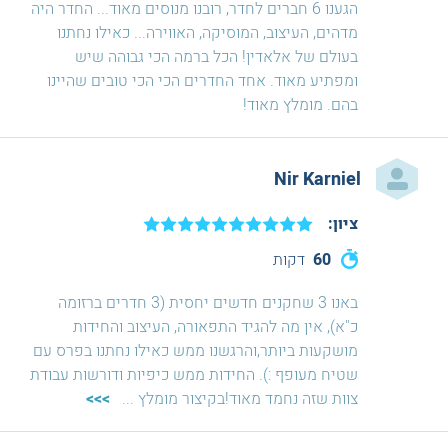
הגענו 6 חברים לחדר, רובנו מנוסים מאוד... החדר היה
מדהים, העיצוב, המוסיקה, האווירה... כאילו נחתנו
בעולם של אלאדין! הכל ברמה הכי גבוהה שיש
ומפתיע מאוד. אחד החדרים הכי הכי טובים שהיינו
בהם. מומלץ מאוד!
Nir Karniel
ציון:
60
דקות
באנו 3 שחקנים חדשים יחסית (3 חדרים ברזומה
כ"א), אין מה להגיד התפאורה, העיצוב והחידות
מושקעות ביותר,והרגשנו ממש כאילו נחתנו בפרס עם
שטיח מעופף :). החידות ממש כיפיות ודורשות עבודת
צוות שזה נחמד מאוד!בקיצור מומלץ
...
>>>