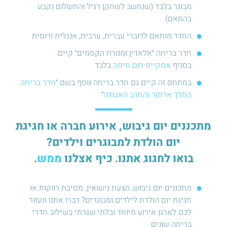
מבוגר בלבד (שנחשב לשחקן רגיל והתשלום נקבע
בהתאם)
החדר מותאם לדוברי עברית, ערבית, אנגלית ורוסית
חדר בריחה ״אלאדין ומנורת הקסמים״ קיים
בסניף
אסקייפ רום חיפה
בלבד
במתחם זה קיים גם חדר בריחה נוסף בשם ״
חדר בריחה:
המלך ארתור והחרב האבודה
״
מתכננים יום גיבוש, אירוע חברה או חגיגת
יום הולדת למבוגרים וילדים?
בואו לחגוג אתנו. כיף אצלנו
ממש
.
מתכננים יום גיבוש, הצעת נישואין, מסיבת רווקות או
חגיגת יום הולדת לילדים ומבוגרים? דברו אתנו ונעזור
לכם לארגן אירוע מיוחד ובלתי שגרתי בשילוב חדרי
בריחה שונים