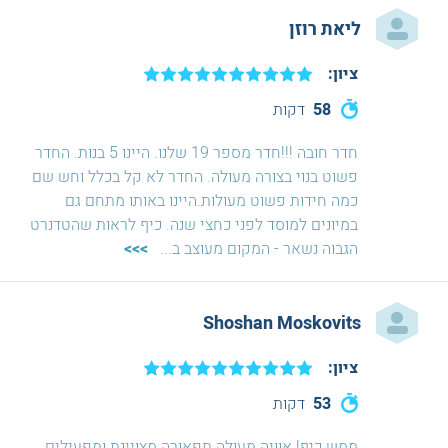
ליאת רוזן
ציון:
58
דקות
חדר חובה !!!חדר מספר 19 שלנו. היינו 5 בנות. החדר
פשוט בנוי בצורה מעולה. החדר לא קל בכלל וחש שם
כמה חידות פשוט מעולות.היינו באותו מתחם גם
במיונים למוסד לפני כחצי שנה. כיף לראות שהטדנרט
הגבוה נשאר - המקום מעוצב ב
...
>>>
Shoshan Moskovits
ציון:
53
דקות
ממש כיף! אוויה מעולה תפאורה מצויינת ומפעילים