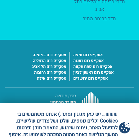
חדרי בריחה מומלצים בתל
אביב
חדר בריחה מחיר
אסקייפ רום חיפה
אסקייפ רום בנימינה
אסקייפ רום רעננה
אסקייפ רום הרצליה
אסקייפ רום פתח תקווה
אסקייפ רום תל אביב
אסקייפ רום ראשון לציון
אסקייפ רום רחובות
אסקייפ רום ירושלים
אסקייפ רום אילת
ספק מורשה
משרד הבטחון
מס' ספק 11016227
ששש… יש כאן מנגנון נסתר ;) אנחנו משתמשים ב-
Cookies וכלים נוספים, שלנו ושל צדדים שלישיים,
לתפעול האתר, ניתוח שימוש, התאמת תוכן ופרסום.
המשך הגלישה באתר מהווה הסכמה לשימוש זה. איסוף