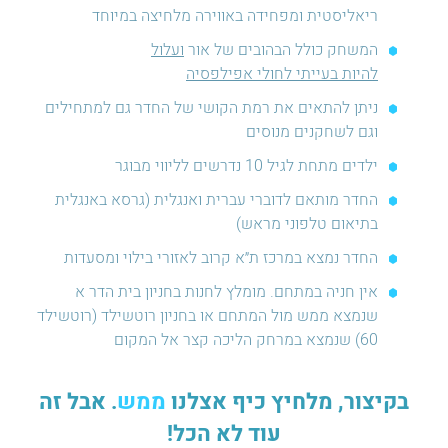
ריאליסטית ומפחידה באווירה מלחיצה במיוחד
המשחק כולל הבהובים של אור
ועלול
להיות בעייתי לחולי אפילפסיה
ניתן להתאים את רמת הקושי של החדר גם למתחילים
וגם לשחקנים מנוסים
ילדים מתחת לגיל 10 נדרשים לליווי מבוגר
החדר מותאם לדוברי עברית ואנגלית (גרסא באנגלית
בתיאום טלפוני מראש)
החדר נמצא במרכז ת״א קרוב לאזורי בילוי ומסעדות
אין חניה במתחם. מומלץ לחנות בחניון בית הדר א
שנמצא ממש מול המתחם או בחניון רוטשילד (רוטשילד
60) שנמצא במרחק הליכה קצר אל המקום
בקיצור, מלחיץ כיף אצלנו
ממש
. אבל זה
עוד לא הכל!