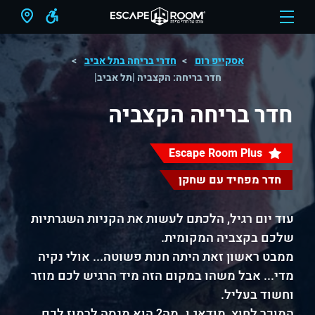
אסקייפ רום
חדרי בריחה בתל אביב
חדר בריחה: הקצביה |תל אביב|
חדר בריחה הקצביה
Escape Room Plus
חדר מפחיד עם שחקן
עוד יום רגיל, הלכתם לעשות את הקניות השגרתיות
שלכם בקצביה המקומית.
ממבט ראשון זאת היתה חנות פשוטה... אולי נקיה
מדי... אבל משהו במקום הזה מיד הרגיש לכם מוזר
וחשוד בעליל.
המוכר לחוץ, מודאג ו..מה? הוא מנסה לרמוז לכם