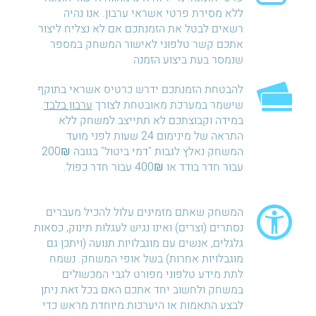
ללא מסירת פרטי אשראי ערבון. אנו נהיה
רשאים לבטל את הזמנתכם אם לא נצליח ליצור
אתכם קשר טלפוני לאישור המשחק במספר
שנמסר בעת ביצוע הזמנה
להבטחת הזמנתכם ידרש כרטיס אשראי בתוקף
שישמר במערכת מאובטחת לצורך
ערבון בלבד
.
במידה וקבוצתכם לא תתייצב למשחק ללא
התראה של מינימום 24 שעות לפני מועד
המשחק נאלץ לגבות "דמי ביטול" בגובה 200₪
עבור חדר בודד או 400₪ עבור חדר כפול.
המשחק שאתם מזמינים עלול להכיל מעברים
נסתרים (וצרים) ואינו נגיש לעגלות תינוק, כסאות
גלגלים, אנשים עם מוגבלויות תנועה (ויתכן גם
מוגבלויות אחרות) בשל אופי המשחק. נשמח
לתת מידע טלפוני מפורט לגבי המכשולים
במשחק ולחשוב יחד אתכם האם בכל זאת ניתן
לבצע התאמות או היערכות מיוחדת מראש כדי