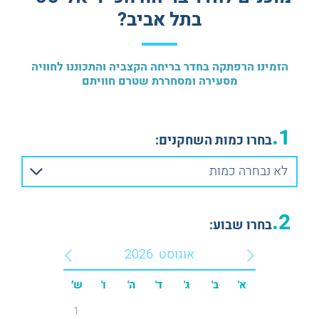
ESCAPE ROOM PLUS
חדרי בריחה באנגלית
בתל אביב?
הזמינו הרפתקה בחדר בריחה הקצביה והתכוננו לחוויה
מסעירה ומסחררת שטרם חוויתם
1.
בחרו כמות השחקנים:
לא נבחרה כמות
2.
בחרו שבוע:
אוגוסט
2026
א'
ב'
ג'
ד'
ה'
ו'
ש׳
1