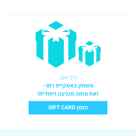
דרך אגב,
משחק באסקייפ רום -
זאת מתנה מגניבה ויחודית!
הזמן GIFT CARD