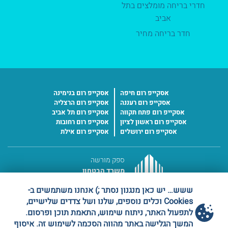
חדרי בריחה מומלצים בתל
אביב
חדר בריחה מחיר
אסקייפ רום חיפה
אסקייפ רום בנימינה
אסקייפ רום רעננה
אסקייפ רום הרצליה
אסקייפ רום פתח תקווה
אסקייפ רום תל אביב
אסקייפ רום ראשון לציון
אסקייפ רום רחובות
אסקייפ רום ירושלים
אסקייפ רום אילת
ספק מורשה
משרד הבטחון
מס' ספק 11016227
ששש… יש כאן מנגנון נסתר ;) אנחנו משתמשים ב-
Cookies וכלים נוספים, שלנו ושל צדדים שלישיים,
לתפעול האתר, ניתוח שימוש, התאמת תוכן ופרסום.
המשך הגלישה באתר מהווה הסכמה לשימוש זה. איסוף