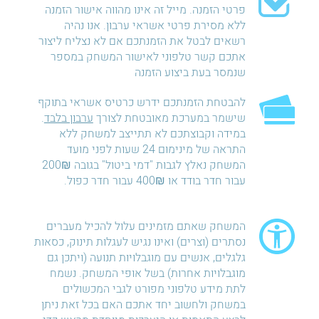
פרטי הזמנה. מייל זה אינו מהווה אישור הזמנה
ללא מסירת פרטי אשראי ערבון. אנו נהיה
רשאים לבטל את הזמנתכם אם לא נצליח ליצור
אתכם קשר טלפוני לאישור המשחק במספר
שנמסר בעת ביצוע הזמנה
להבטחת הזמנתכם ידרש כרטיס אשראי בתוקף
שישמר במערכת מאובטחת לצורך
ערבון בלבד
.
במידה וקבוצתכם לא תתייצב למשחק ללא
התראה של מינימום 24 שעות לפני מועד
המשחק נאלץ לגבות "דמי ביטול" בגובה 200₪
עבור חדר בודד או 400₪ עבור חדר כפול.
המשחק שאתם מזמינים עלול להכיל מעברים
נסתרים (וצרים) ואינו נגיש לעגלות תינוק, כסאות
גלגלים, אנשים עם מוגבלויות תנועה (ויתכן גם
מוגבלויות אחרות) בשל אופי המשחק. נשמח
לתת מידע טלפוני מפורט לגבי המכשולים
במשחק ולחשוב יחד אתכם האם בכל זאת ניתן