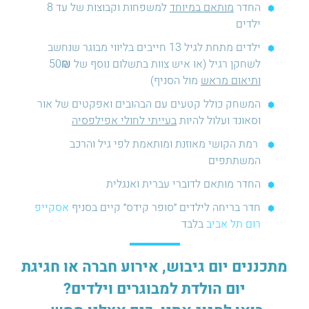
החדר
מותאם במיוחד
למשפחות וקבוצות של עד 8
ילדים
ילדים מתחת לגיל 13 חייבים בליווי מבוגר שנחשב
לשחקן רגיל (או איש צוות בתשלום נוסף של 50₪
ותיאום מראש
מול הסניף)
המשחק כולל קטעים עם הבהובים ואפקטים של אור
וסאונד ועלול להיות
בעייתי לחולי אפילפסיה
רמת הקושי מאוזנת ומותאמת לפי גיל והרכב
המשתתפים
החדר מותאם לדוברי עברית ואנגלית
חדר בריחה לילדים ״סופר קידס״ קיים בסניף
אסקייפ
רום תל אביב
בלבד
מתכננים יום גיבוש, אירוע חברה או חגיגת
יום הולדת למבוגרים וילדים?